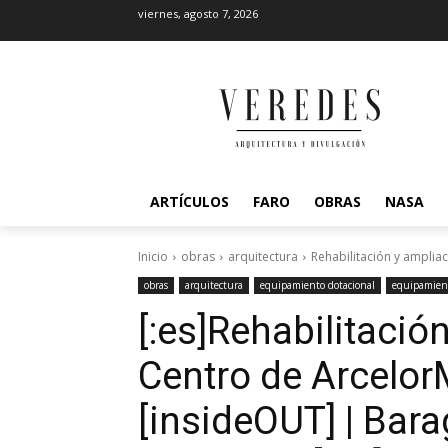
viernes, agosto 7, 2026
ARTÍCULOS
FARO
OBRAS
NASA
Inicio
obras
arquitectura
Rehabilitación y ampliac
obras
arquitectura
equipamiento dotacional
equipamient
[:es]Rehabilitació
Centro de ArcelorM
[insideOUT] | Bar