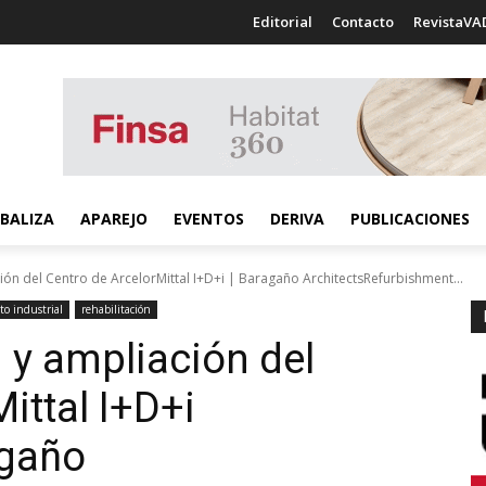
Editorial
Contacto
RevistaVA
BALIZA
APAREJO
EVENTOS
DERIVA
PUBLICACIONES
ión del Centro de ArcelorMittal I+D+i | Baragaño ArchitectsRefurbishment...
o industrial
rehabilitación
n y ampliación del
ittal I+D+i
agaño