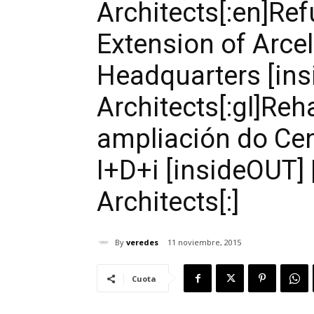
Architects[:en]Re
Extension of Arce
Headquarters [ins
Architects[:gl]Reh
ampliación do Cen
I+D+i [insideOUT]
Architects[:]
By
veredes
11 noviembre, 2015
Cuota