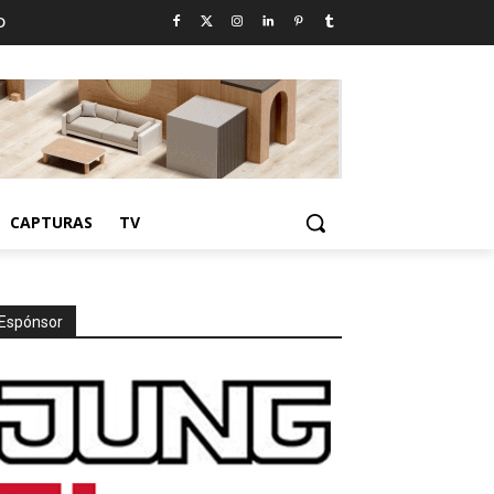
D
CAPTURAS
TV
Espónsor