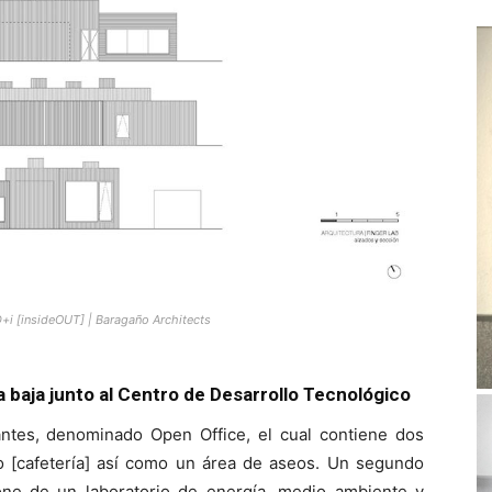
D+i [insideOUT] | Baragaño Architects
a baja junto al Centro de Desarrollo Tecnológico
ntes, denominado Open Office, el cual contiene dos
 [cafetería] así como un área de aseos. Un segundo
spone de un laboratorio de energía, medio ambiente y