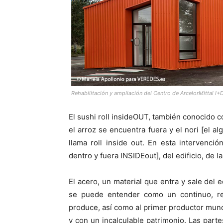
Rehabilitación y ampliación del Centro de ArcelorMittal I+
El sushi roll insideOUT, también conocido 
el arroz se encuentra fuera y el nori [el alg
llama roll inside out. En esta intervenci
dentro y fuera INSIDEout], del edificio, de l
El acero, un material que entra y sale del e
se puede entender como un continuo, re
produce, así como al primer productor mundi
y con un incalculable patrimonio. Las parte