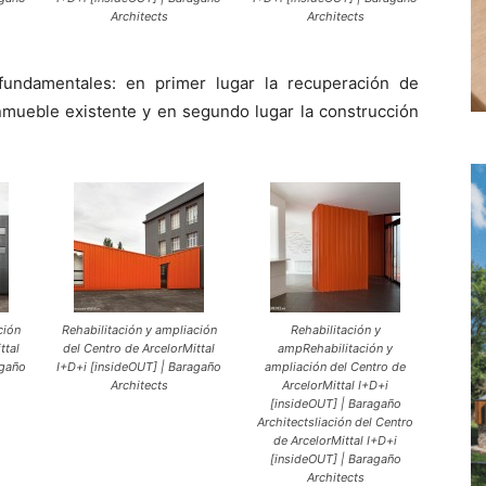
Architects
Architects
fundamentales: en primer lugar la recuperación de
inmueble existente y en segundo lugar la construcción
ción
Rehabilitación y ampliación
Rehabilitación y
ttal
del Centro de ArcelorMittal
ampRehabilitación y
agaño
I+D+i [insideOUT] | Baragaño
ampliación del Centro de
Architects
ArcelorMittal I+D+i
[insideOUT] | Baragaño
Architectsliación del Centro
de ArcelorMittal I+D+i
[insideOUT] | Baragaño
Architects