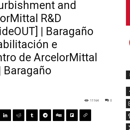
furbishment and
lorMittal R&D
ideOUT] | Baragaño
abilitación e
tro de ArcelorMittal
 | Baragaño
11164
0