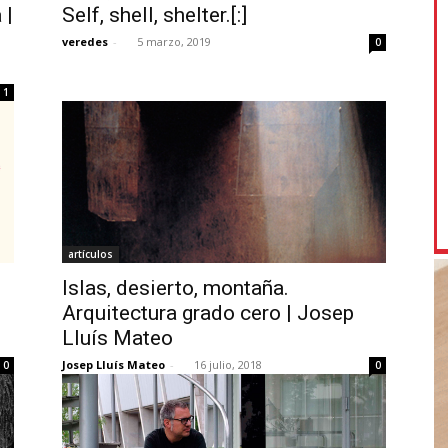
 |
Self, shell, shelter.[:]
veredes
-
5 marzo, 2019
0
1
artículos
Islas, desierto, montaña.
Arquitectura grado cero | Josep
Lluís Mateo
Josep Lluís Mateo
-
16 julio, 2018
0
0