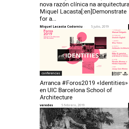
nova razón clínica na arquitectura
Miquel Lacasta[:en]Demonstrate
for a...
Miquel Lacasta Codorniu
-
5 julio, 2019
conferencias
Arranca #Foros2019 «Identities»
en UIC Barcelona School of
Architecture
veredes
-
5 febrero, 2019