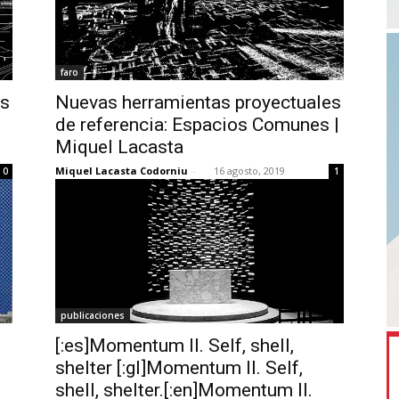
faro
es
Nuevas herramientas proyectuales
de referencia: Espacios Comunes |
Miquel Lacasta
Miquel Lacasta Codorniu
-
16 agosto, 2019
0
1
publicaciones
[:es]Momentum II. Self, shell,
shelter [:gl]Momentum II. Self,
shell, shelter.[:en]Momentum II.