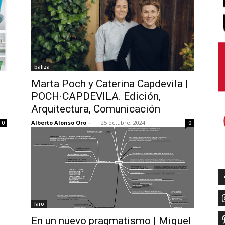
baliza
Marta Poch y Caterina Capdevila |
POCH·CAPDEVILA. Edición,
Arquitectura, Comunicación
Alberto Alonso Oro
-
25 octubre, 2024
0
0
faro
En un nuevo pragmatismo | Miquel