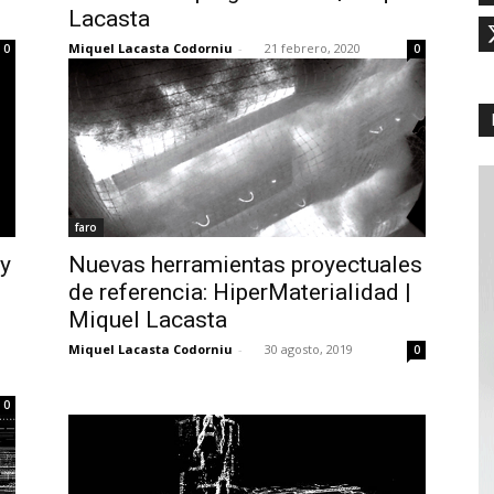
Lacasta
Miquel Lacasta Codorniu
-
21 febrero, 2020
0
0
faro
 y
Nuevas herramientas proyectuales
de referencia: HiperMaterialidad |
Miquel Lacasta
Miquel Lacasta Codorniu
-
30 agosto, 2019
0
0