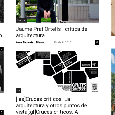
baliza
Jaume Prat Ortells · crítica de
p
arquitectura
Ana Barreiro Blanco
-
20 abril, 2017
0
0
tv
[:es]Cruces críticos. La
arquitectura y otros puntos de
vista[:gl]Cruces críticos. A
0