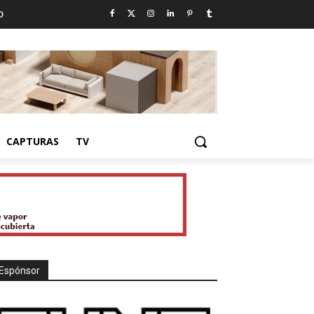
D
CAPTURAS
TV
Espónsor