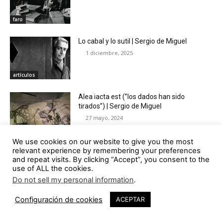
faro
Lo cabal y lo sutil | Sergio de Miguel
1 diciembre, 2025
artículos
Alea iacta est (”los dados han sido
tirados”) | Sergio de Miguel
27 mayo, 2024
artículos
We use cookies on our website to give you the most
relevant experience by remembering your preferences
Circo | Sergio de Miguel
and repeat visits. By clicking “Accept”, you consent to the
8 enero, 2024
use of ALL the cookies.
Do not sell my personal information
.
artículos
31
Configuración de cookies
ACEPTAR
¡Ale Hop! | Sergio de Miguel
30 octubre, 2023