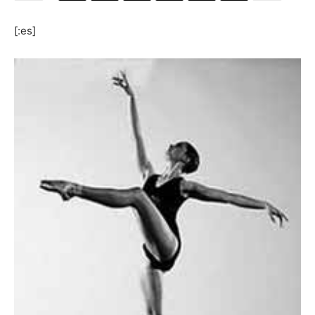
[:es]
[:]