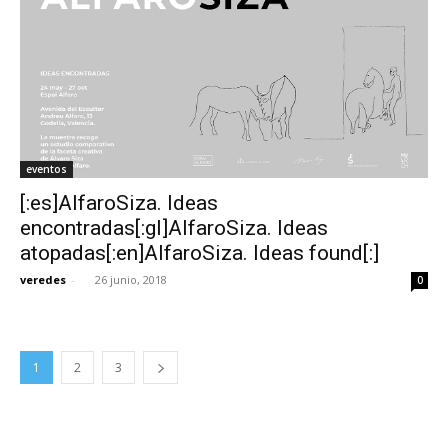
eventos
[:es]AlfaroSiza. Ideas
encontradas[:gl]AlfaroSiza. Ideas
atopadas[:en]AlfaroSiza. Ideas found[:]
veredes
-
26 junio, 2018
0
1
2
3