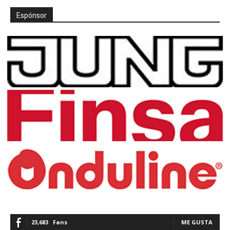
Espónsor
23,683
Fans
ME GUSTA