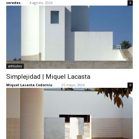
veredes
-
4 agosto, 2026
0
[:]
artículos
Simplejidad | Miquel Lacasta
Miquel Lacasta Codorniu
-
25 mayo, 2026
0