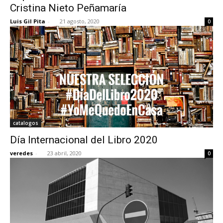
Cristina Nieto Peñamaría
Luis Gil Pita
-
21 agosto, 2020
0
catalogos
Día Internacional del Libro 2020
veredes
-
23 abril, 2020
0