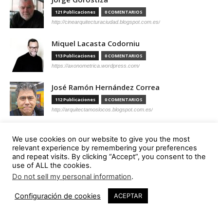
121 Publicaciones
0 COMENTARIOS
http://cinearquitecturaciudad.blogspot.com.es/
Miquel Lacasta Codorniu
113 Publicaciones
0 COMENTARIOS
https://axonometrica.wordpress.com/
José Ramón Hernández Correa
112 Publicaciones
0 COMENTARIOS
http://arquitectamoslocos.blogspot.com.es/
Miguel Ángel Díaz Camacho
We use cookies on our website to give you the most
95 Publicaciones
0 COMENTARIOS
relevant experience by remembering your preferences
https://madc.xyz/
and repeat visits. By clicking “Accept”, you consent to the
use of ALL the cookies.
Ana Barreiro Blanco
Do not sell my personal information
.
92 Publicaciones
0 COMENTARIOS
Configuración de cookies
ACEPTAR
https://tallerabierto.gal/gl/