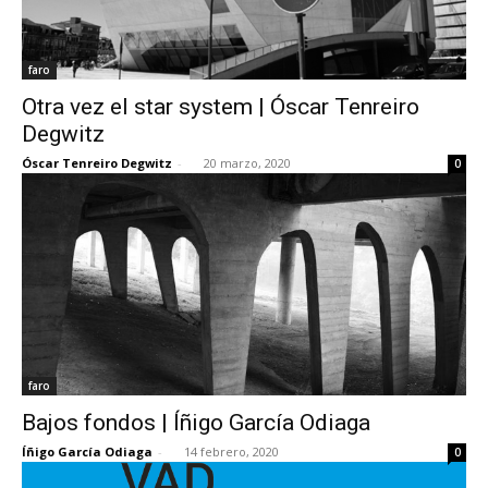
faro
Otra vez el star system | Óscar Tenreiro
Degwitz
Óscar Tenreiro Degwitz
-
20 marzo, 2020
0
faro
Bajos fondos | Íñigo García Odiaga
Íñigo García Odiaga
-
14 febrero, 2020
0