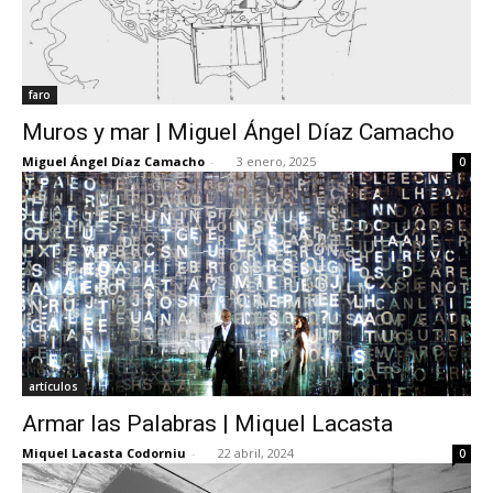
faro
Muros y mar | Miguel Ángel Díaz Camacho
Miguel Ángel Díaz Camacho
-
3 enero, 2025
0
artículos
Armar las Palabras | Miquel Lacasta
Miquel Lacasta Codorniu
-
22 abril, 2024
0