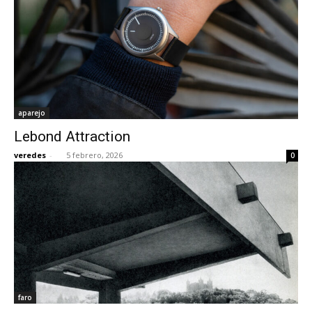
aparejo
Lebond Attraction
veredes
-
5 febrero, 2026
0
faro