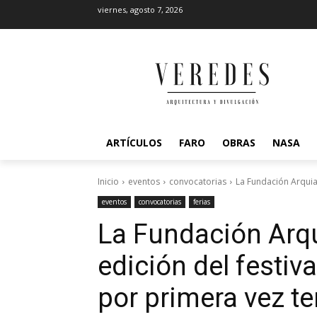
viernes, agosto 7, 2026
ARTÍCULOS
FARO
OBRAS
NASA
Inicio
eventos
convocatorias
La Fundación Arquia 
eventos
convocatorias
ferias
La Fundación Arqu
edición del festiv
por primera vez te