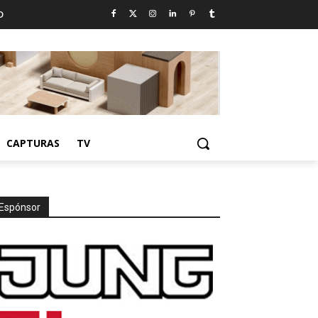
D
CAPTURAS
TV
Espónsor