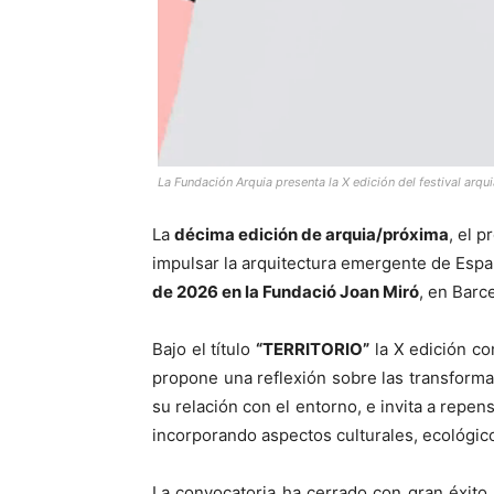
La Fundación Arquia presenta la X edición del festival arq
La
décima edición de arquia/próxima
, el 
impulsar la arquitectura emergente de Españ
de 2026 en la Fundació Joan Miró
, en Barc
Bajo el título
“TERRITORIO”
la X edición co
propone una reflexión sobre las transformac
su relación con el entorno, e invita a repe
incorporando aspectos culturales, ecológicos
La convocatoria ha cerrado con gran éxito