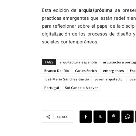
Esta edición de
arquia/próxima
se presen
prácticas emergentes que están redefiniendo
para reflexionar sobre el papel de la discip
digitalización de los procesos de diseño 
sociales contemporáneos.
TAGS
arquitectura española
arquitectura portu
Branco Del-Rio
Carles Enrich
emergentes
Esp
José María Sánchez García
joven arquitecto
jove
Portugal
Sol Candela Alcover
Cuota