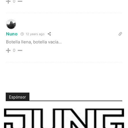
0
Nuno
12 years ago
Botella llena, botella vacia…
0
Espónsor