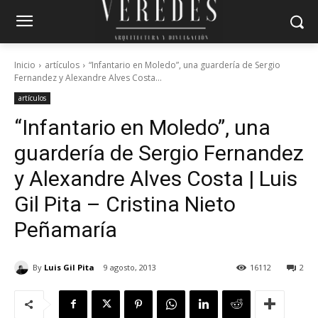
Inicio
artículos
“Infantario en Moledo”, una guardería de Sergio
Fernandez y Alexandre Alves Costa...
artículos
“Infantario en Moledo”, una
guardería de Sergio Fernandez
y Alexandre Alves Costa | Luis
Gil Pita – Cristina Nieto
Peñamaría
By
Luis Gil Pita
9 agosto, 2013
16112
2