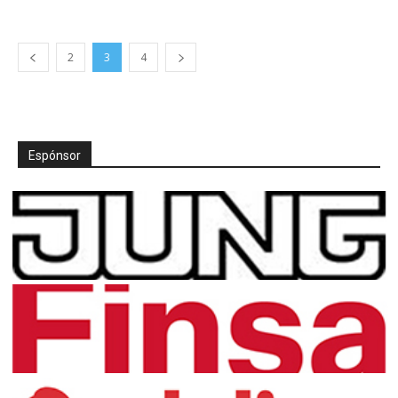
2
3
4
Espónsor