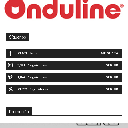
Síguenos
23,683
Fans
ME GUSTA
5,321
Seguidores
SEGUIR
1,844
Seguidores
SEGUIR
23,782
Seguidores
SEGUIR
Promoción