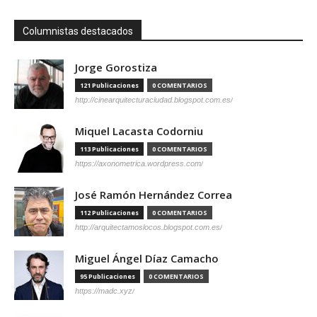
Columnistas destacados
Jorge Gorostiza
121 Publicaciones
0 COMENTARIOS
http://cinearquitecturaciudad.blogspot.com.es/
Miquel Lacasta Codorniu
113 Publicaciones
0 COMENTARIOS
https://axonometrica.wordpress.com/
José Ramón Hernández Correa
112 Publicaciones
0 COMENTARIOS
http://arquitectamoslocos.blogspot.com.es/
Miguel Ángel Díaz Camacho
95 Publicaciones
0 COMENTARIOS
https://madc.xyz/