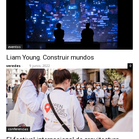
eventos
Liam Young. Construir mundos
veredes
-
9 junio, 2022
0
conferencias