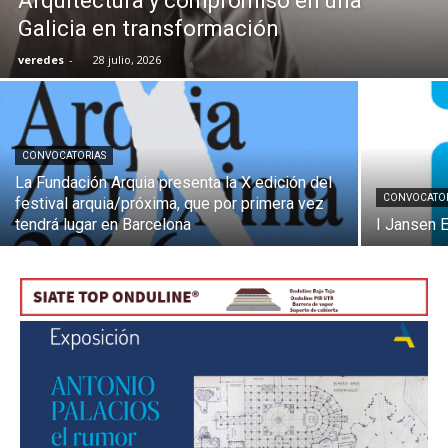
Arquitectura y compromiso en una
Galicia en transformación
veredes
-
28 julio, 2026
[:]
CONVOCATORIAS
La Fundación Arquia presenta la X edición del
CONVOCATO
festival arquia/próxima, que por primera vez
tendrá lugar en Barcelona
I Jansen 