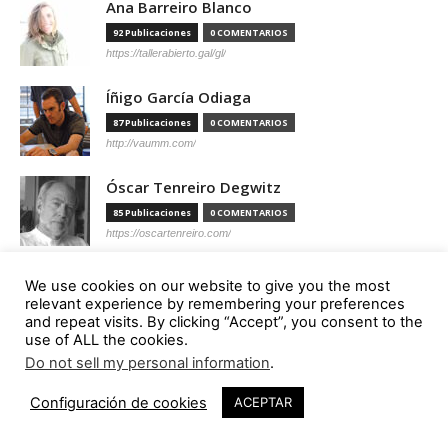
Ana Barreiro Blanco
92 Publicaciones
0 COMENTARIOS
https://tallerabierto.gal/gl/
Íñigo García Odiaga
87 Publicaciones
0 COMENTARIOS
http://vaumm.com/
Óscar Tenreiro Degwitz
85 Publicaciones
0 COMENTARIOS
https://oscartenreiro.com/
Antonio S. Río Vázquez
We use cookies on our website to give you the most
relevant experience by remembering your preferences
57 Publicaciones
0 COMENTARIOS
and repeat visits. By clicking “Accept”, you consent to the
https://asrv.es/
use of ALL the cookies.
Do not sell my personal information
.
Marcelo Gardinetti
56 Publicaciones
0 COMENTARIOS
Configuración de cookies
ACEPTAR
https://marcelogardinetti.com/