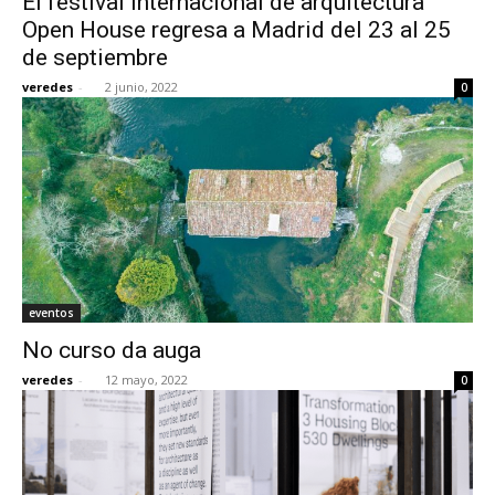
El festival internacional de arquitectura
Open House regresa a Madrid del 23 al 25
de septiembre
veredes
-
2 junio, 2022
0
eventos
No curso da auga
veredes
-
12 mayo, 2022
0