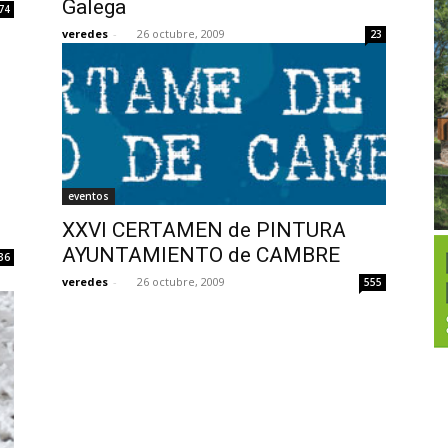
Galega
74
veredes
-
26 octubre, 2009
23
eventos
XXVI CERTAMEN de PINTURA
AYUNTAMIENTO de CAMBRE
36
veredes
-
26 octubre, 2009
555