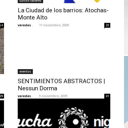
cursos-talleres
La Ciudad de los barrios: Atochas-
Monte Alto
veredes
-
11 noviembre, 2009
54
23
eventos
SENTIMIENTOS ABSTRACTOS |
Nessun Dorma
veredes
-
9 noviembre, 2009
29
41