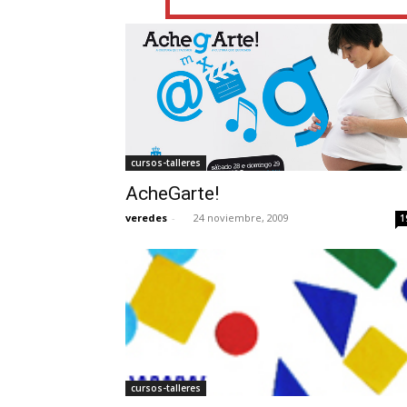
cursos-talleres
AcheGarte!
veredes
-
24 noviembre, 2009
1
cursos-talleres