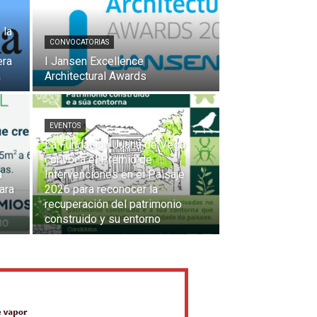
 la
CONVOCATORIAS
era
I Jansen Excellence
a
Architectural Awards
EVENTOS
La Fundación Juana de Vega
convoca el Premio de
a
Intervenciones en el Paisaje
ara
2026 para reconocer la
recuperación del patrimonio
construido y su entorno