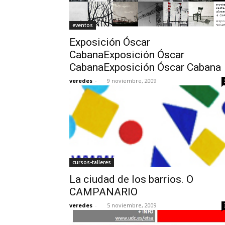
eventos
Exposición Óscar
CabanaExposición Óscar
CabanaExposición Óscar Cabana
veredes
-
9 noviembre, 2009
cursos-talleres
La ciudad de los barrios. O
CAMPANARIO
veredes
-
5 noviembre, 2009