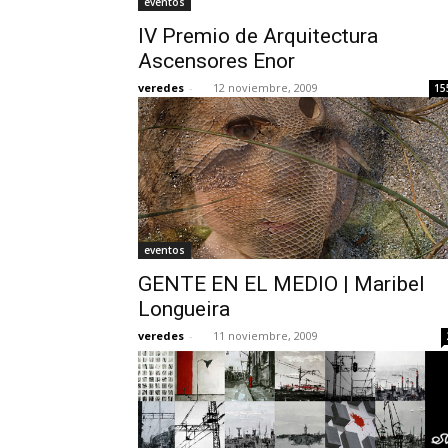
eventos
IV Premio de Arquitectura
Ascensores Enor
veredes
-
12 noviembre, 2009
15
eventos
GENTE EN EL MEDIO | Maribel
Longueira
veredes
-
11 noviembre, 2009