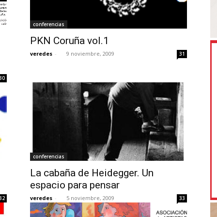
conferencias
PKN Coruña vol.1
veredes
-
9 noviembre, 2009
31
30
conferencias
La cabaña de Heidegger. Un
espacio para pensar
veredes
-
5 noviembre, 2009
32
33