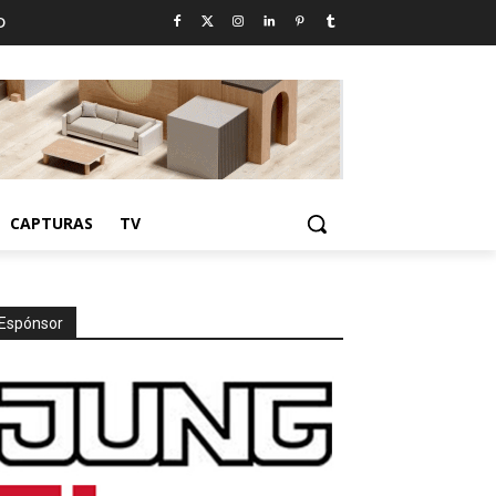
D
CAPTURAS
TV
Espónsor