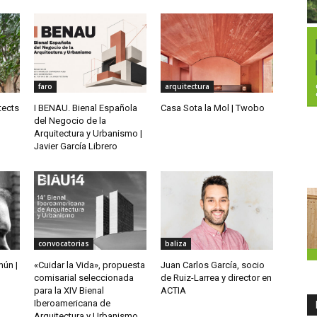
faro
arquitectura
tects
I BENAU. Bienal Española
Casa Sota la Mol | Twobo
del Negocio de la
Arquitectura y Urbanismo |
Javier García Librero
convocatorias
baliza
mún |
«Cuidar la Vida», propuesta
Juan Carlos García, socio
comisarial seleccionada
de Ruiz-Larrea y director en
para la XIV Bienal
ACTIA
Iberoamericana de
Arquitectura y Urbanismo