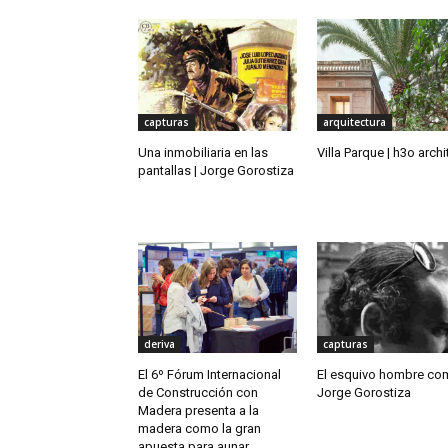
capturas
arquitectura
Una inmobiliaria en las
Villa Parque | h3o archi
pantallas | Jorge Gorostiza
deriva
capturas
El 6º Fórum Internacional
El esquivo hombre co
de Construcción con
Jorge Gorostiza
Madera presenta a la
madera como la gran
apuesta para aunar