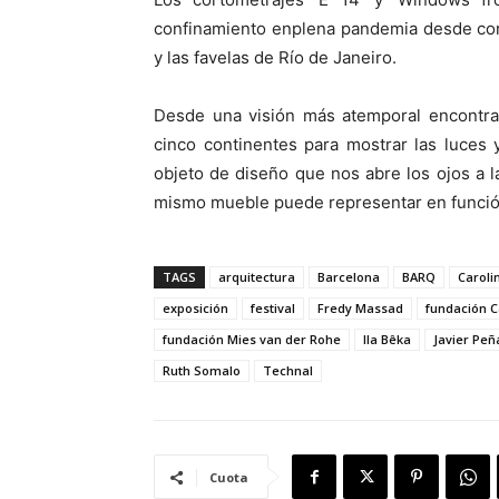
confinamiento enplena pandemia desde con
y las favelas de Río de Janeiro.
Desde una visión más atemporal encontram
cinco continentes para mostrar las luces
objeto de diseño que nos abre los ojos a l
mismo mueble puede representar en función
TAGS
arquitectura
Barcelona
BARQ
Carolin
exposición
festival
Fredy Massad
fundación C
fundación Mies van der Rohe
Ila Bêka
Javier Peñ
Ruth Somalo
Technal
Cuota