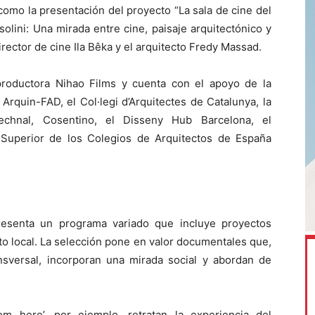
como la presentación del proyecto “La sala de cine del
solini: Una mirada entre cine, paisaje arquitectónico y
irector de cine Ila Bêka y el arquitecto Fredy Massad.
 productora Nihao Films y cuenta con el apoyo de la
Arquin-FAD, el Col·legi d’Arquitectes de Catalunya, la
echnal, Cosentino, el Disseny Hub Barcelona, el
Superior de los Colegios de Arquitectos de España
resenta un programa variado que incluye proyectos
ento local. La selección pone en valor documentales que,
nsversal, incorporan una mirada social y abordan de
m here’, por ejemplo, retratan la experiencia del