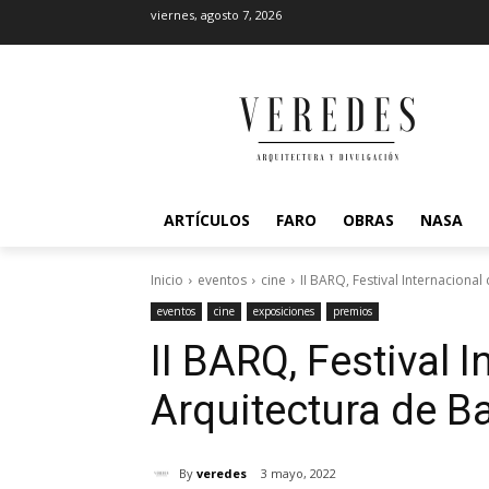
viernes, agosto 7, 2026
ARTÍCULOS
FARO
OBRAS
NASA
Inicio
eventos
cine
II BARQ, Festival Internaciona
eventos
cine
exposiciones
premios
II BARQ, Festival 
Arquitectura de B
By
veredes
3 mayo, 2022