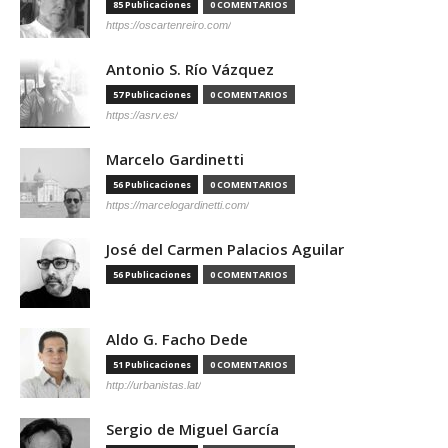
85 Publicaciones
0 COMENTARIOS
https://oscartenreiro.com/
Antonio S. Río Vázquez
57 Publicaciones
0 COMENTARIOS
https://asrv.es/
Marcelo Gardinetti
56 Publicaciones
0 COMENTARIOS
https://marcelogardinetti.com/
José del Carmen Palacios Aguilar
56 Publicaciones
0 COMENTARIOS
Aldo G. Facho Dede
51 Publicaciones
0 COMENTARIOS
http://urbanistas.lat/
Sergio de Miguel García