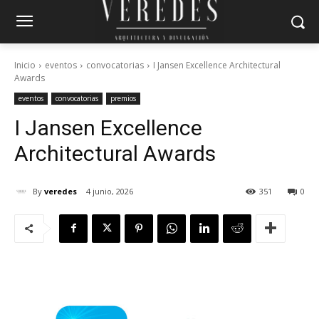
Inicio
eventos
convocatorias
I Jansen Excellence Architectural
Awards
eventos
convocatorias
premios
I Jansen Excellence
Architectural Awards
By
veredes
4 junio, 2026
351
0