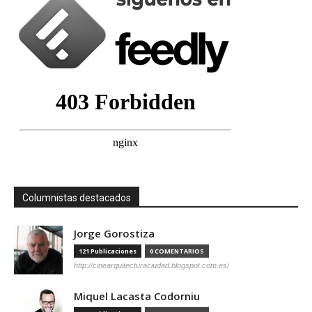
Columnistas destacados
Jorge Gorostiza
121 Publicaciones
0 COMENTARIOS
http://cinearquitecturaciudad.blogspot.com.es/
Miquel Lacasta Codorniu