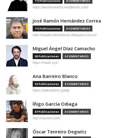
113 Publicaciones
0 COMENTARIOS
https://axonometrica.wordpress.com/
José Ramón Hernández Correa
112 Publicaciones
0 COMENTARIOS
http://arquitectamoslocos.blogspot.com.es/
Miguel Ángel Díaz Camacho
95 Publicaciones
0 COMENTARIOS
https://madc.xyz/
Ana Barreiro Blanco
92 Publicaciones
0 COMENTARIOS
https://tallerabierto.gal/gl/
Íñigo García Odiaga
87 Publicaciones
0 COMENTARIOS
http://vaumm.com/
Óscar Tenreiro Degwitz