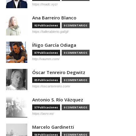
https://madc.xyz/
Ana Barreiro Blanco
92 Publicaciones
0 COMENTARIOS
https://tallerabierto.gal/gl/
Íñigo García Odiaga
87 Publicaciones
0 COMENTARIOS
http://vaumm.com/
Óscar Tenreiro Degwitz
85 Publicaciones
0 COMENTARIOS
https://oscartenreiro.com/
Antonio S. Río Vázquez
57 Publicaciones
0 COMENTARIOS
https://asrv.es/
Marcelo Gardinetti
56 Publicaciones
0 COMENTARIOS