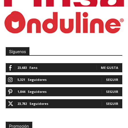
Síguenos
23,683
Fans
ME GUSTA
5,321
Seguidores
SEGUIR
1,844
Seguidores
SEGUIR
23,782
Seguidores
SEGUIR
Promoción