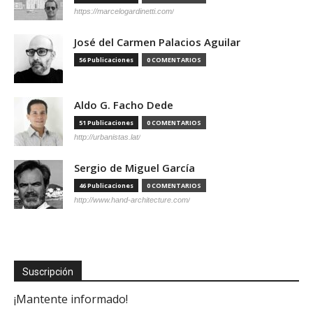
https://marcelogardinetti.com/
José del Carmen Palacios Aguilar
56 Publicaciones
0 COMENTARIOS
Aldo G. Facho Dede
51 Publicaciones
0 COMENTARIOS
http://urbanistas.lat/
Sergio de Miguel García
46 Publicaciones
0 COMENTARIOS
http://www.hand-architecture.com/
Suscripción