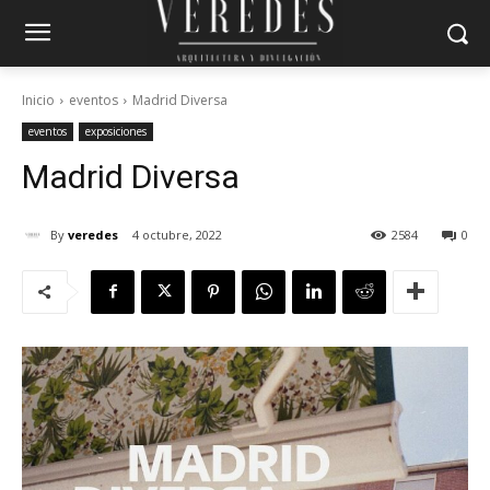
Inicio
eventos
Madrid Diversa
eventos
exposiciones
Madrid Diversa
By
veredes
4 octubre, 2022
2584
0