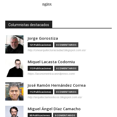
Columnistas destacados
Jorge Gorostiza
121 Publicaciones
0 COMENTARIOS
http://cinearquitecturaciudad.blogspot.com.es/
Miquel Lacasta Codorniu
113 Publicaciones
0 COMENTARIOS
https://axonometrica.wordpress.com/
José Ramón Hernández Correa
112 Publicaciones
0 COMENTARIOS
http://arquitectamoslocos.blogspot.com.es/
Miguel Ángel Díaz Camacho
95 Publicaciones
0 COMENTARIOS