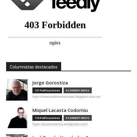
Columnistas destacados
Jorge Gorostiza
121 Publicaciones
0 COMENTARIOS
http://cinearquitecturaciudad.blogspot.com.es/
Miquel Lacasta Codorniu
113 Publicaciones
0 COMENTARIOS
https://axonometrica.wordpress.com/