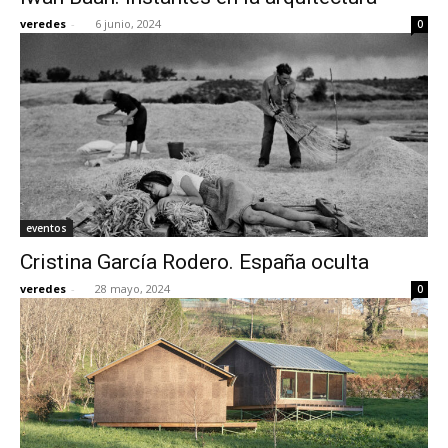
veredes
-
6 junio, 2024
0
eventos
Cristina García Rodero. España oculta
veredes
-
28 mayo, 2024
0