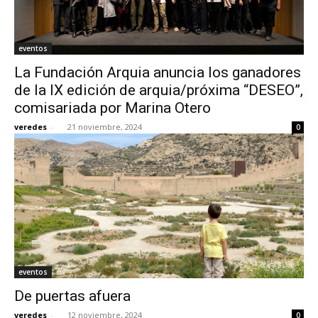
eventos
La Fundación Arquia anuncia los ganadores
de la IX edición de arquia/próxima “DESEO”,
comisariada por Marina Otero
veredes
-
21 noviembre, 2024
0
eventos
De puertas afuera
veredes
-
12 noviembre, 2024
0