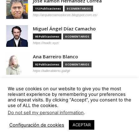
José Ramón Hernández Correa
112 Publicaciones
0 COMENTARIOS
http://arquitectamoslocos.blogspot.com.es/
Miguel Ángel Díaz Camacho
95 Publicaciones
0 COMENTARIOS
https://madc.xyz/
Ana Barreiro Blanco
92 Publicaciones
0 COMENTARIOS
https://tallerabierto.gal/gl/
Íñigo García Odiaga
We use cookies on our website to give you the most
87 Publicaciones
0 COMENTARIOS
relevant experience by remembering your preferences
http://vaumm.com/
and repeat visits. By clicking “Accept”, you consent to the
use of ALL the cookies.
Óscar Tenreiro Degwitz
Do not sell my personal information
.
85 Publicaciones
0 COMENTARIOS
Configuración de cookies
ACEPTAR
https://oscartenreiro.com/