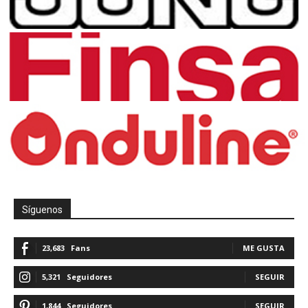
Síguenos
23,683
Fans
ME GUSTA
5,321
Seguidores
SEGUIR
1,844
Seguidores
SEGUIR