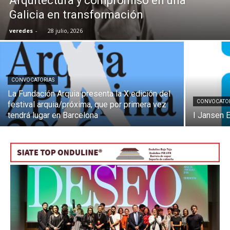
Arquitectura y compromiso en una
Galicia en transformación
veredes
-
28 julio, 2026
[:]
CONVOCATORIAS
La Fundación Arquia presenta la X edición del
CONVOCATO
festival arquia/próxima, que por primera vez
tendrá lugar en Barcelona
I Jansen 