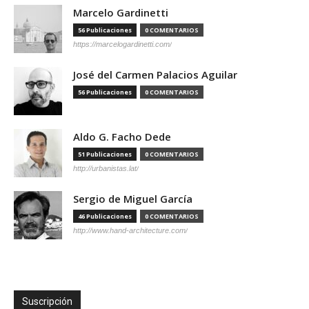
Marcelo Gardinetti
56 Publicaciones
0 COMENTARIOS
https://marcelogardinetti.com/
José del Carmen Palacios Aguilar
56 Publicaciones
0 COMENTARIOS
Aldo G. Facho Dede
51 Publicaciones
0 COMENTARIOS
http://urbanistas.lat/
Sergio de Miguel García
46 Publicaciones
0 COMENTARIOS
http://www.hand-architecture.com/
Suscripción