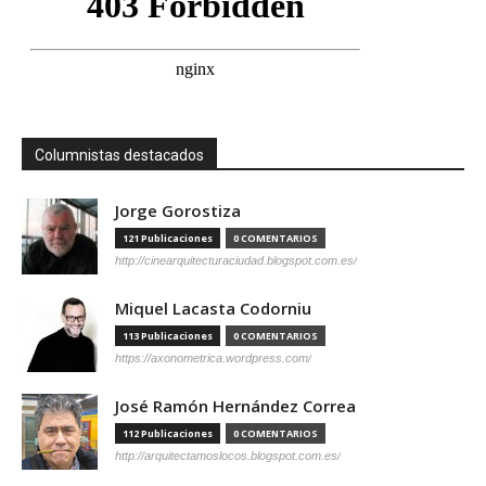
Columnistas destacados
Jorge Gorostiza
121 Publicaciones
0 COMENTARIOS
http://cinearquitecturaciudad.blogspot.com.es/
Miquel Lacasta Codorniu
113 Publicaciones
0 COMENTARIOS
https://axonometrica.wordpress.com/
José Ramón Hernández Correa
112 Publicaciones
0 COMENTARIOS
http://arquitectamoslocos.blogspot.com.es/