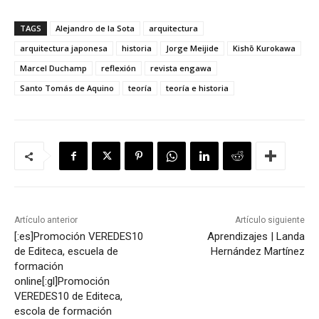
TAGS
Alejandro de la Sota
arquitectura
arquitectura japonesa
historia
Jorge Meijide
Kishō Kurokawa​
Marcel Duchamp
reflexión
revista engawa
Santo Tomás de Aquino
teoría
teoría e historia
Artículo anterior
Artículo siguiente
[:es]Promoción VEREDES10
Aprendizajes | Landa
de Editeca, escuela de
Hernández Martínez
formación
online[:gl]Promoción
VEREDES10 de Editeca,
escola de formación