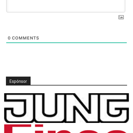
0
COMMENTS
Espónsor