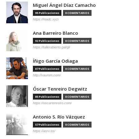
Miguel Ángel Díaz Camacho
95 Publicaciones
0 COMENTARIOS
https://madc.xyz/
Ana Barreiro Blanco
92 Publicaciones
0 COMENTARIOS
https://tallerabierto.gal/gl/
Íñigo García Odiaga
87 Publicaciones
0 COMENTARIOS
http://vaumm.com/
Óscar Tenreiro Degwitz
85 Publicaciones
0 COMENTARIOS
https://oscartenreiro.com/
Antonio S. Río Vázquez
57 Publicaciones
0 COMENTARIOS
https://asrv.es/