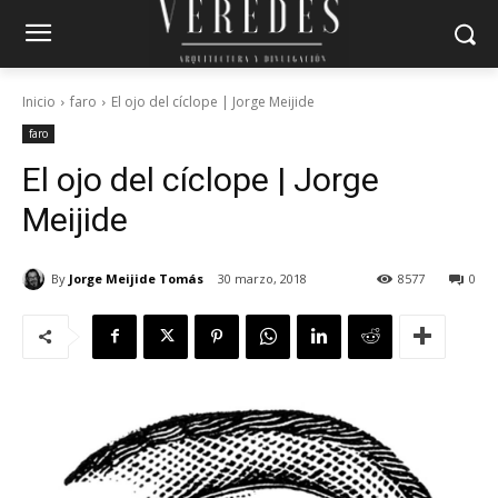
Inicio
faro
El ojo del cíclope | Jorge Meijide
faro
El ojo del cíclope | Jorge
Meijide
By
Jorge Meijide Tomás
30 marzo, 2018
8577
0