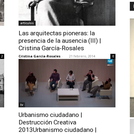
artículos
Las arquitectas pioneras: la
presencia de la ausencia (III) |
Cristina García-Rosales
Cristina García-Rosales
-
21 febrero, 2014
2
0
tv
Urbanismo ciudadano |
Destrucción Creativa
2013Urbanismo ciudadano |