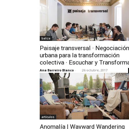
baliza
Paisaje transversal · Negociació
urbana para la transformación
colectiva · Escuchar y Transform
Ana Barreiro Blanco
-
26 octubre, 2017
artículos
Anomalía | Wayward Wandering