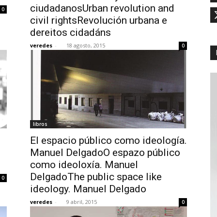
ciudadanosUrban revolution and
0
civil rightsRevolución urbana e
dereitos cidadáns
veredes
-
18 agosto, 2015
0
libros
El espacio público como ideología.
Manuel DelgadoO espazo público
como ideoloxía. Manuel
DelgadoThe public space like
0
ideology. Manuel Delgado
veredes
-
9 abril, 2015
0