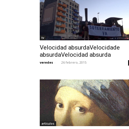
tv
Velocidad absurdaVelocidade
absurdaVelocidad absurda
veredes
-
26 febrero, 2015
artículos