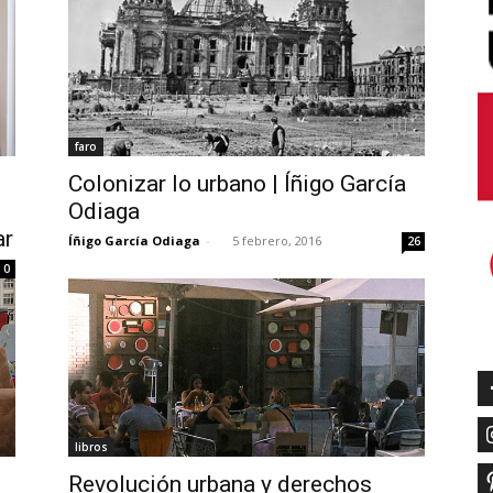
faro
n
Colonizar lo urbano | Íñigo García
Odiaga
ar
Íñigo García Odiaga
-
5 febrero, 2016
26
0
libros
Revolución urbana y derechos