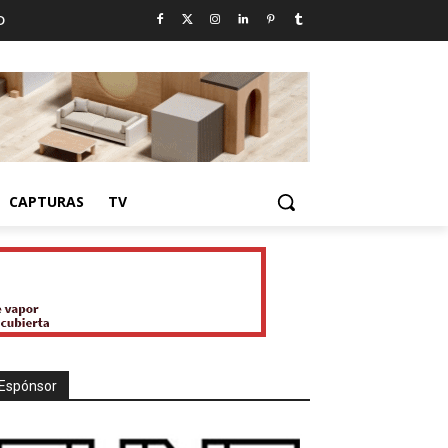
D
CAPTURAS
TV
Espónsor