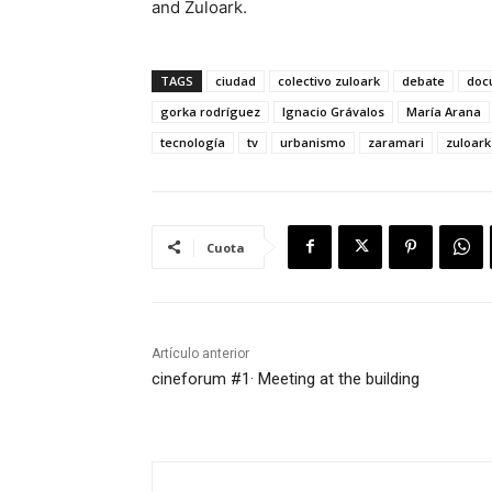
and Zuloark.
TAGS
ciudad
colectivo zuloark
debate
doc
gorka rodríguez
Ignacio Grávalos
María Arana
tecnología
tv
urbanismo
zaramari
zuloark
Cuota
Artículo anterior
cineforum #1· Meeting at the building