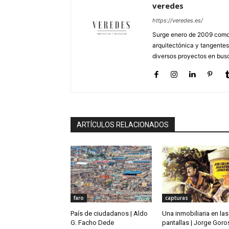
veredes
https://veredes.es/
Surge enero de 2009 como 
arquitectónica y tangentes
diversos proyectos en busc
ARTÍCULOS RELACIONADOS
faro
capturas
País de ciudadanos | Aldo
Una inmobiliaria en las
G. Facho Dede
pantallas | Jorge Goro