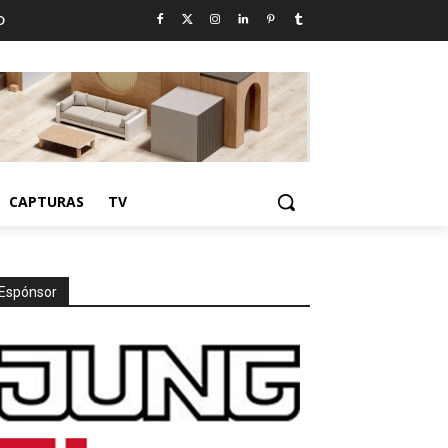
D
CAPTURAS
TV
Espónsor