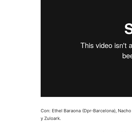
Con: Ethel Baraona (Dpr-Barcelona), Nacho 
y Zuloark.