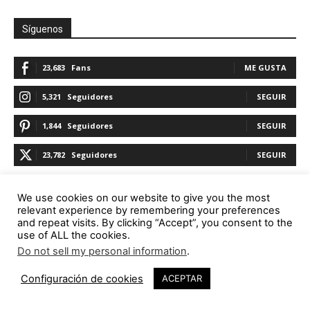
Síguenos
23,683
Fans
ME GUSTA
5,321
Seguidores
SEGUIR
1,844
Seguidores
SEGUIR
23,782
Seguidores
SEGUIR
We use cookies on our website to give you the most
Promoción
relevant experience by remembering your preferences
and repeat visits. By clicking “Accept”, you consent to the
use of ALL the cookies.
Do not sell my personal information
.
Configuración de cookies
ACEPTAR