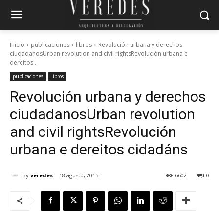
Inicio
publicaciones
libros
Revolución urbana y derechos
ciudadanosUrban revolution and civil rightsRevolución urbana e
dereitos...
publicaciones
libros
Revolución urbana y derechos
ciudadanos
Urban revolution
and civil rights
Revolución
urbana e dereitos cidadáns
By
veredes
18 agosto, 2015
6602
0