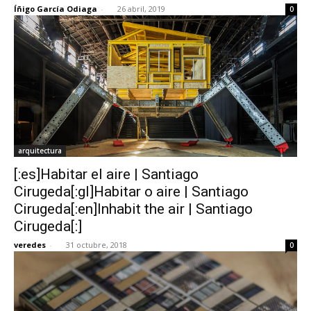
Íñigo García Odiaga
-
26 abril, 2019
0
arquitectura
[:es]Habitar el aire | Santiago
Cirugeda[:gl]Habitar o aire | Santiago
Cirugeda[:en]Inhabit the air | Santiago
Cirugeda[:]
veredes
-
31 octubre, 2018
0