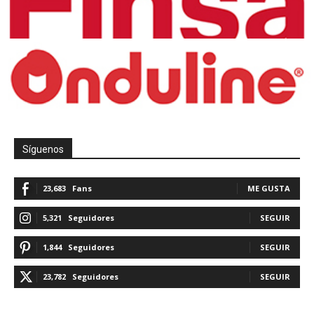
Síguenos
23,683
Fans
ME GUSTA
5,321
Seguidores
SEGUIR
1,844
Seguidores
SEGUIR
23,782
Seguidores
SEGUIR