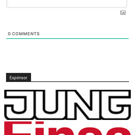
0
COMMENTS
Espónsor