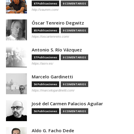
87 Publicaciones
0 COMENTARIOS
http://vaumm.com/
Óscar Tenreiro Degwitz
85 Publicaciones
0 COMENTARIOS
https://oscartenreiro.com/
Antonio S. Río Vázquez
57 Publicaciones
0 COMENTARIOS
https://asrv.es/
Marcelo Gardinetti
56 Publicaciones
0 COMENTARIOS
https://marcelogardinetti.com/
José del Carmen Palacios Aguilar
56 Publicaciones
0 COMENTARIOS
Aldo G. Facho Dede