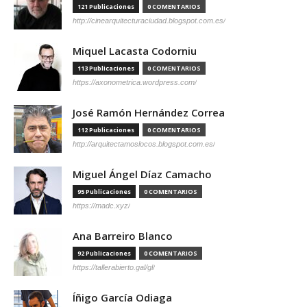
121 Publicaciones
0 COMENTARIOS
http://cinearquitecturaciudad.blogspot.com.es/
Miquel Lacasta Codorniu
113 Publicaciones
0 COMENTARIOS
https://axonometrica.wordpress.com/
José Ramón Hernández Correa
112 Publicaciones
0 COMENTARIOS
http://arquitectamoslocos.blogspot.com.es/
Miguel Ángel Díaz Camacho
95 Publicaciones
0 COMENTARIOS
https://madc.xyz/
Ana Barreiro Blanco
92 Publicaciones
0 COMENTARIOS
https://tallerabierto.gal/gl/
Íñigo García Odiaga