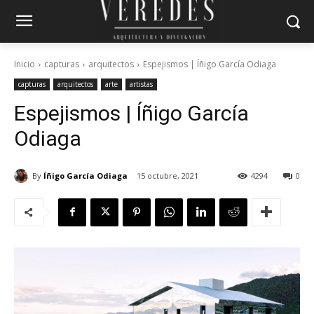
Inicio
capturas
arquitectos
Espejismos | Íñigo García Odiaga
capturas
arquitectos
arte
artistas
Espejismos | Íñigo García
Odiaga
By
Íñigo García Odiaga
15 octubre, 2021
4294
0