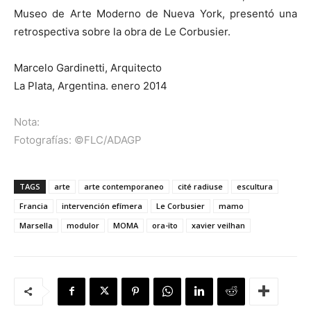
Museo de Arte Moderno de Nueva York, presentó una
retrospectiva sobre la obra de Le Corbusier.
Marcelo Gardinetti, Arquitecto
La Plata, Argentina. enero 2014
Nota:
Fotografías: ©FLC/ADAGP
TAGS
arte
arte contemporaneo
cité radiuse
escultura
Francia
intervención efímera
Le Corbusier
mamo
Marsella
modulor
MOMA
ora-ïto
xavier veilhan