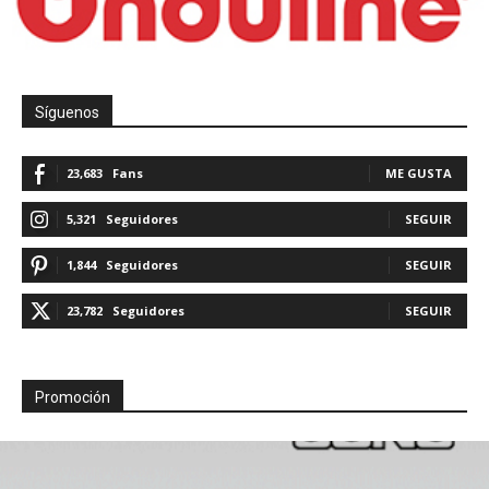
Síguenos
23,683
Fans
ME GUSTA
5,321
Seguidores
SEGUIR
1,844
Seguidores
SEGUIR
23,782
Seguidores
SEGUIR
Promoción