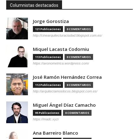
Columnistas destacados
Jorge Gorostiza
121 Publicaciones
0 COMENTARIOS
http://cinearquitecturaciudad.blogspot.com.es/
Miquel Lacasta Codorniu
113 Publicaciones
0 COMENTARIOS
https://axonometrica.wordpress.com/
José Ramón Hernández Correa
112 Publicaciones
0 COMENTARIOS
http://arquitectamoslocos.blogspot.com.es/
Miguel Ángel Díaz Camacho
95 Publicaciones
0 COMENTARIOS
https://madc.xyz/
Ana Barreiro Blanco