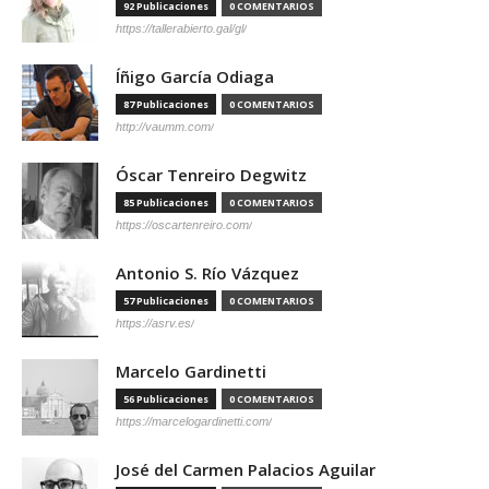
92 Publicaciones
0 COMENTARIOS
https://tallerabierto.gal/gl/
Íñigo García Odiaga
87 Publicaciones
0 COMENTARIOS
http://vaumm.com/
Óscar Tenreiro Degwitz
85 Publicaciones
0 COMENTARIOS
https://oscartenreiro.com/
Antonio S. Río Vázquez
57 Publicaciones
0 COMENTARIOS
https://asrv.es/
Marcelo Gardinetti
56 Publicaciones
0 COMENTARIOS
https://marcelogardinetti.com/
José del Carmen Palacios Aguilar