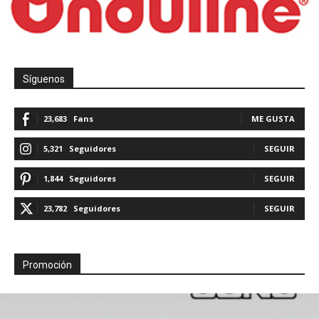
Síguenos
23,683
Fans
ME GUSTA
5,321
Seguidores
SEGUIR
1,844
Seguidores
SEGUIR
23,782
Seguidores
SEGUIR
Promoción