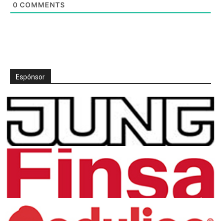
0
COMMENTS
Espónsor