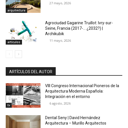
27 mayo, 2026
arquitectura
Agrociudad Gagarine Truillot: Ivry-sur-
Seine, Francia (2017-… ¿2032?) |
Archikubik
11 mayo, 2026
artículos
ARTÍCULOS DEL AUTOR
VIII Congreso Internacional Pioneros de la
Arquitectura Moderna Española:
Integración en el entorno
6 agosto, 2026
tv
Dental Seny | David Hernández
Arquitectura – Murillo Arquitectos