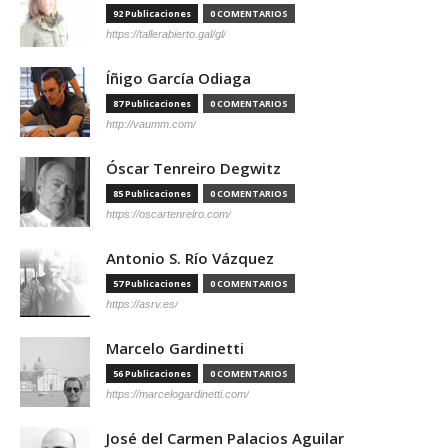
92 Publicaciones
0 COMENTARIOS
https://tallerabierto.gal/gl/
Íñigo García Odiaga
87 Publicaciones
0 COMENTARIOS
http://vaumm.com/
Óscar Tenreiro Degwitz
85 Publicaciones
0 COMENTARIOS
https://oscartenreiro.com/
Antonio S. Río Vázquez
57 Publicaciones
0 COMENTARIOS
https://asrv.es/
Marcelo Gardinetti
56 Publicaciones
0 COMENTARIOS
https://marcelogardinetti.com/
José del Carmen Palacios Aguilar