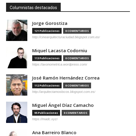
Columnistas destacados
Jorge Gorostiza
121 Publicaciones
0 COMENTARIOS
http://cinearquitecturaciudad.blogspot.com.es/
Miquel Lacasta Codorniu
113 Publicaciones
0 COMENTARIOS
https://axonometrica.wordpress.com/
José Ramón Hernández Correa
112 Publicaciones
0 COMENTARIOS
http://arquitectamoslocos.blogspot.com.es/
Miguel Ángel Díaz Camacho
95 Publicaciones
0 COMENTARIOS
https://madc.xyz/
Ana Barreiro Blanco