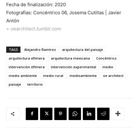
Fecha de finalización: 2020
Fotografías: Concéntrico 06, Josema Cutillas | Javier
Antón
+ oearchitect.tumblr.com
TAGS
Alejandro Ramírez
arquitectura del paisaje
arquitectura efímera
arquitectura mexicana
Concéntrico
intervención efímera
intervención experimental
medio
medio ambiente
medio rural
medioambiente
oe architect
paisaje
territorio