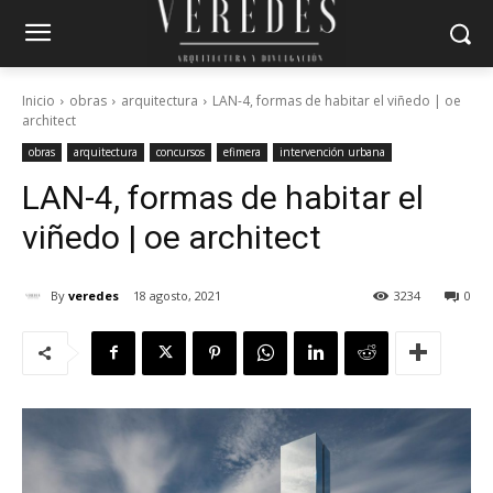
Inicio
obras
arquitectura
LAN-4, formas de habitar el viñedo | oe
architect
obras
arquitectura
concursos
efimera
intervención urbana
LAN-4, formas de habitar el
viñedo | oe architect
By
veredes
18 agosto, 2021
3234
0