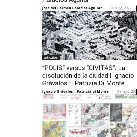
José del Carmen Palacios Aguilar
-
18 julio, 2022
artículos
“POLIS” versus “CIVITAS”. La
disolución de la ciudad | Ignacio
Grávalos – Patrizia Di Monte
Ignacio Grávalos – Patrizia di Monte
-
9 mayo, 202