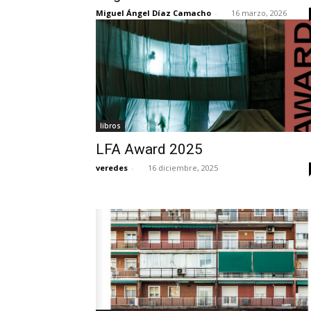
Miguel Ángel Díaz Camacho
-
16 marzo, 2026
libros
LFA Award 2025
veredes
-
16 diciembre, 2025