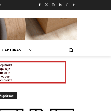
D
CAPTURAS
TV
Espónsor