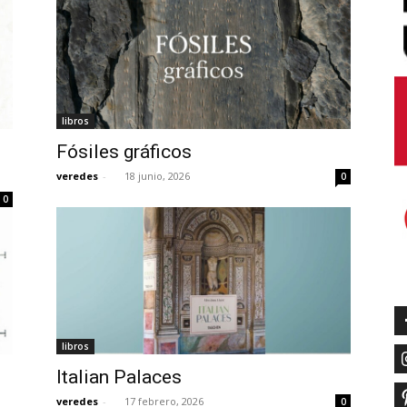
libros
Fósiles gráficos
veredes
-
18 junio, 2026
0
0
libros
Italian Palaces
veredes
-
17 febrero, 2026
0