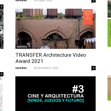
veredes
-
24 mayo, 2022
0
0
eventos
TRANSFER Architecture Video
Award 2021
veredes
-
28 diciembre, 2021
0
2
0