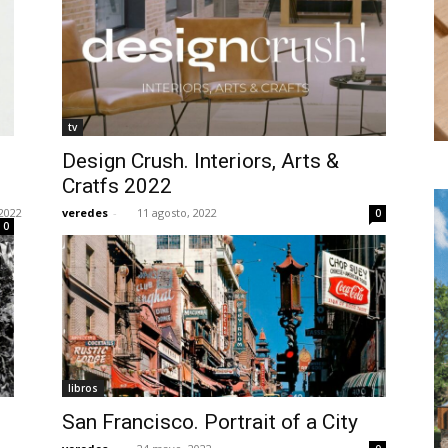
tv
Design Crush. Interiors, Arts &
Cratfs 2022
2022
veredes
-
11 agosto, 2022
0
0
libros
San Francisco. Portrait of a City