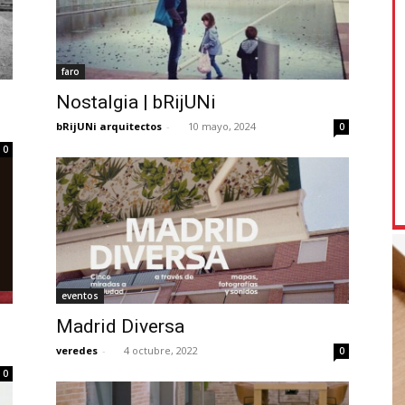
faro
Nostalgia | bRijUNi
bRijUNi arquitectos
-
10 mayo, 2024
0
0
eventos
Madrid Diversa
veredes
-
4 octubre, 2022
0
0