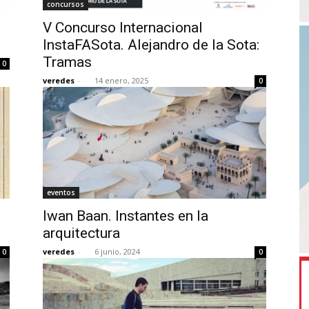
concursos
V Concurso Internacional
InstaFASota. Alejandro de la Sota:
Tramas
0
veredes
-
14 enero, 2025
0
eventos
Iwan Baan. Instantes en la
arquitectura
veredes
-
6 junio, 2024
0
0