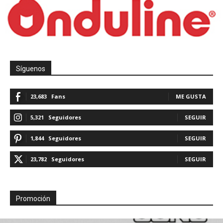
Síguenos
23,683
Fans
ME GUSTA
5,321
Seguidores
SEGUIR
1,844
Seguidores
SEGUIR
23,782
Seguidores
SEGUIR
Promoción