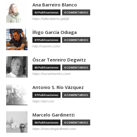
Ana Barreiro Blanco
92 Publicaciones
0 COMENTARIOS
https://tallerabierto.gal/gl/
Íñigo García Odiaga
87 Publicaciones
0 COMENTARIOS
http://vaumm.com/
Óscar Tenreiro Degwitz
85 Publicaciones
0 COMENTARIOS
https://oscartenreiro.com/
Antonio S. Río Vázquez
57 Publicaciones
0 COMENTARIOS
https://asrv.es/
Marcelo Gardinetti
56 Publicaciones
0 COMENTARIOS
https://marcelogardinetti.com/