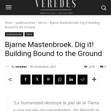
Inicio
publicaciones
libros
Bjarne Mastenbroek. Dig it! Building
Bound to the Ground
publicaciones
libros
Bjarne Mastenbroek. Dig it!
Building Bound to the Ground
By
veredes
18 noviembre, 2021
2276
0
“La humanidad destruye la piel de la Tierra
a una escala sin precedentes. Ha llegado el