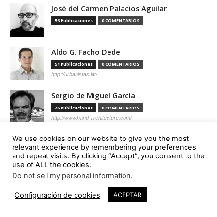
José del Carmen Palacios Aguilar
56 Publicaciones
0 COMENTARIOS
Aldo G. Facho Dede
51 Publicaciones
0 COMENTARIOS
http://urbanistas.lat/
Sergio de Miguel García
46 Publicaciones
0 COMENTARIOS
http://www.hand-architecture.com/
We use cookies on our website to give you the most
relevant experience by remembering your preferences
and repeat visits. By clicking “Accept”, you consent to the
use of ALL the cookies.
Suscripción
Do not sell my personal information
.
Configuración de cookies
ACEPTAR