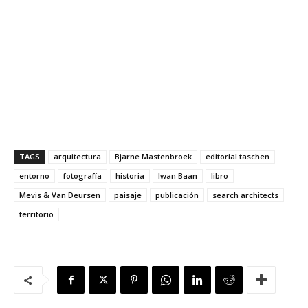
TAGS
arquitectura
Bjarne Mastenbroek
editorial taschen
entorno
fotografía
historia
Iwan Baan
libro
Mevis & Van Deursen
paisaje
publicación
search architects
territorio