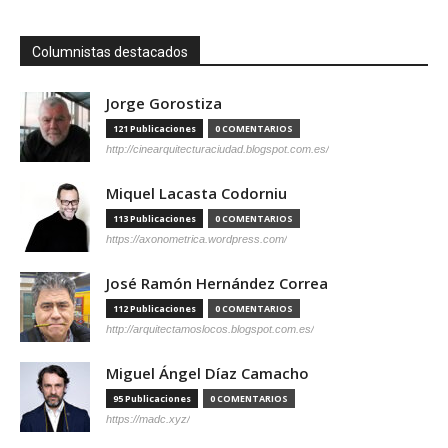
Columnistas destacados
Jorge Gorostiza
121 Publicaciones
0 COMENTARIOS
http://cinearquitecturaciudad.blogspot.com.es/
Miquel Lacasta Codorniu
113 Publicaciones
0 COMENTARIOS
https://axonometrica.wordpress.com/
José Ramón Hernández Correa
112 Publicaciones
0 COMENTARIOS
http://arquitectamoslocos.blogspot.com.es/
Miguel Ángel Díaz Camacho
95 Publicaciones
0 COMENTARIOS
https://madc.xyz/