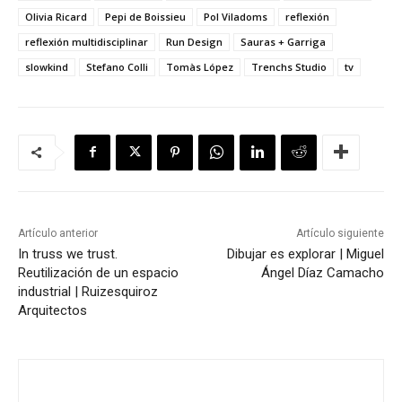
Olivia Ricard
Pepi de Boissieu
Pol Viladoms
reflexión
reflexión multidisciplinar
Run Design
Sauras + Garriga
slowkind
Stefano Colli
Tomàs López
Trenchs Studio
tv
Artículo anterior
Artículo siguiente
In truss we trust.
Dibujar es explorar | Miguel
Reutilización de un espacio
Ángel Díaz Camacho
industrial | Ruizesquiroz
Arquitectos