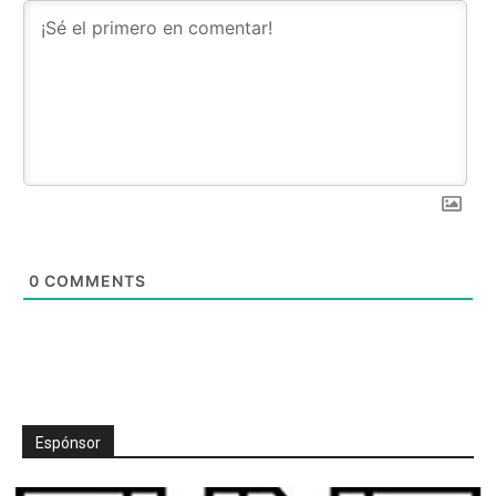
0
COMMENTS
Espónsor