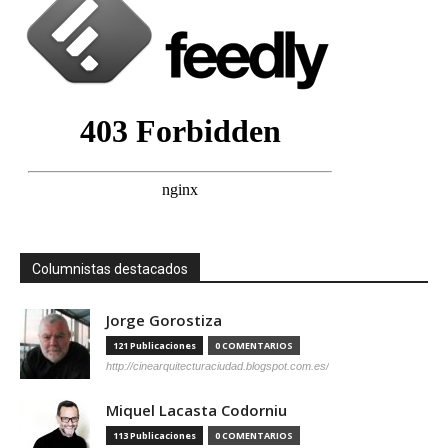
Columnistas destacados
Jorge Gorostiza
121 Publicaciones
0 COMENTARIOS
http://cinearquitecturaciudad.blogspot.com.es/
Miquel Lacasta Codorniu
113 Publicaciones
0 COMENTARIOS