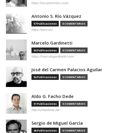
https://oscartenreiro.com/
Antonio S. Río Vázquez
57 Publicaciones
0 COMENTARIOS
https://asrv.es/
Marcelo Gardinetti
56 Publicaciones
0 COMENTARIOS
https://marcelogardinetti.com/
José del Carmen Palacios Aguilar
56 Publicaciones
0 COMENTARIOS
Aldo G. Facho Dede
51 Publicaciones
0 COMENTARIOS
http://urbanistas.lat/
Sergio de Miguel García
46 Publicaciones
0 COMENTARIOS