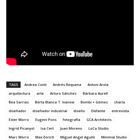
TAGS
Andrea Conti
Andrés Requena
Antoni Arola
arquitectura
arte
Arturo Sánchez
Bárbara Aurell
Bea Sarrias
Berta Blanca T. Ivanow
Bombí + Gómez
charla
diseñador
diseñador industrial
diseño
Elefante
entrevista
Ester Morro
Eugeni Pons
fotografía
GCA Architects
Ingrid Picanyol
Isa Cert
Juan Moreno
LoCa Studio
Marc Morro
Max Enrich
Miguel Angel Aguiló
Minimal Studio