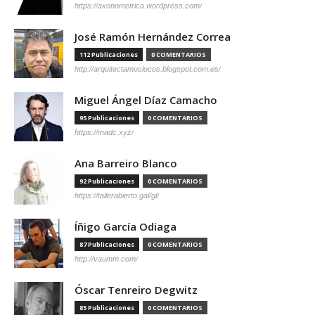
https://axonometrica.wordpress.com/
José Ramón Hernández Correa
112 Publicaciones
0 COMENTARIOS
http://arquitectamoslocos.blogspot.com.es/
Miguel Ángel Díaz Camacho
95 Publicaciones
0 COMENTARIOS
https://madc.xyz/
Ana Barreiro Blanco
92 Publicaciones
0 COMENTARIOS
https://tallerabierto.gal/gl/
Íñigo García Odiaga
87 Publicaciones
0 COMENTARIOS
http://vaumm.com/
Óscar Tenreiro Degwitz
85 Publicaciones
0 COMENTARIOS