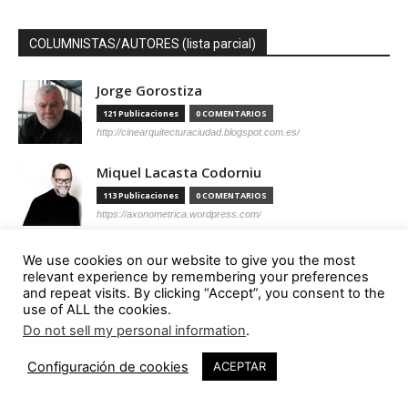
COLUMNISTAS/AUTORES (lista parcial)
Jorge Gorostiza
121 Publicaciones
0 COMENTARIOS
http://cinearquitecturaciudad.blogspot.com.es/
Miquel Lacasta Codorniu
113 Publicaciones
0 COMENTARIOS
https://axonometrica.wordpress.com/
José Ramón Hernández Correa
We use cookies on our website to give you the most
relevant experience by remembering your preferences
112 Publicaciones
0 COMENTARIOS
and repeat visits. By clicking “Accept”, you consent to the
http://arquitectamoslocos.blogspot.com.es/
use of ALL the cookies.
Do not sell my personal information
.
Miguel Ángel Díaz Camacho
95 Publicaciones
0 COMENTARIOS
Configuración de cookies
ACEPTAR
https://madc.xyz/