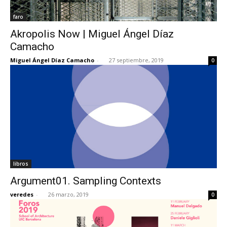
faro
Akropolis Now | Miguel Ángel Díaz
Camacho
Miguel Ángel Díaz Camacho
-
27 septiembre, 2019
0
libros
Argument01. Sampling Contexts
veredes
-
26 marzo, 2019
0