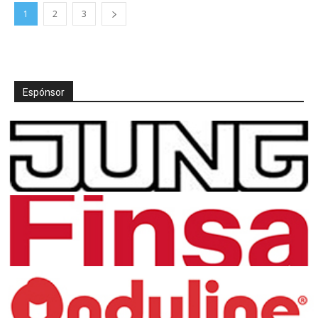
1
2
3
Espónsor