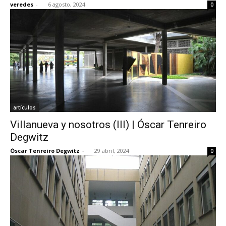
veredes
-
6 agosto, 2024
0
[:]
artículos
Villanueva y nosotros (III) | Óscar Tenreiro
Degwitz
Óscar Tenreiro Degwitz
-
29 abril, 2024
0