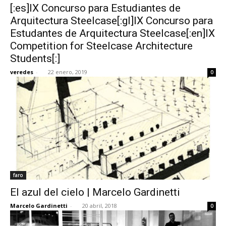
[:es]IX Concurso para Estudiantes de
Arquitectura Steelcase[:gl]IX Concurso para
Estudantes de Arquitectura Steelcase[:en]IX
Competition for Steelcase Architecture
Students[:]
veredes
-
22 enero, 2019
0
faro
El azul del cielo | Marcelo Gardinetti
Marcelo Gardinetti
-
20 abril, 2018
0