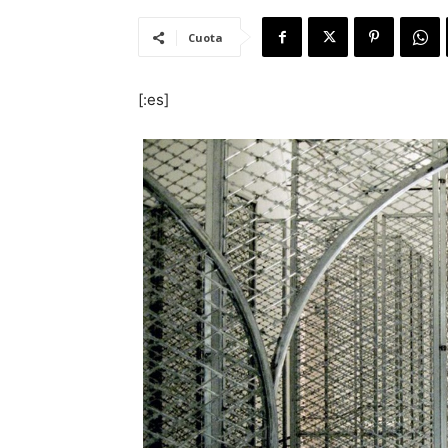
Cuota
[:es]