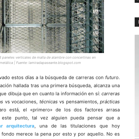
8 paneles verticales de malla de alambre con concertinas en
 metálica | Fuente:
lamiradapaseante.blogspot.com
vado estos días a la búsqueda de carreras con
futuro
.
mación hallada tras una primera búsqueda, alcanza una
que dibuja que en cuanto la información en sí:
carreras
as
vs vocaciones,
técnicas
vs pensamientos,
prácticas
ro está, el «primero» de los dos factores arrasa
a este punto, tal vez alguien pueda pensar que a
ar arquitectura
, una de las titulaciones que hoy
l fondo merece la pena por esto y por aquello. No es