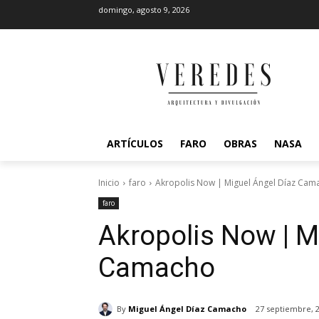
domingo, agosto 9, 2026
ARTÍCULOS
FARO
OBRAS
NASA
Inicio
faro
Akropolis Now | Miguel Ángel Díaz Cam
faro
Akropolis Now | M
Camacho
By
Miguel Ángel Díaz Camacho
27 septiembre, 