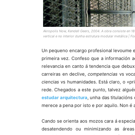
Akropolis Now, Kendell Geers, 2004. A obra consiste en 18
vertical e no interior dunha estrutura modular metálica | Fo
Un pequeno encargo profesional levoume es
primeira vez. Confeso que a información a
relevancia en canto á tendencia que debux
carreiras en declive,
competencias
vs voc
ciencias
vs humanidades. Está claro, o «pr
rede. Chegados a este punto, talvez algu
estudar arquitectura
, unha das titulación
merece a pena por isto e por aquilo. Non é 
Cando se orienta aos mozos cara á especiali
desatendendo ou minimizando as áreas