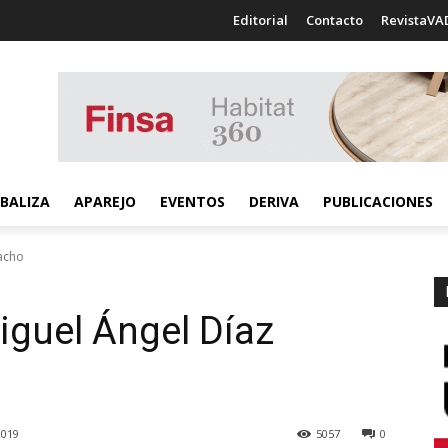
Editorial
Contacto
RevistaVA
BALIZA
APAREJO
EVENTOS
DERIVA
PUBLICACIONES
acho
iguel Ángel Díaz
2019
5057
0