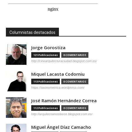
Columnistas destacados
Jorge Gorostiza
121 Publicaciones
0 COMENTARIOS
http://cinearquitecturaciudad.blogspot.com.es/
Miquel Lacasta Codorniu
113 Publicaciones
0 COMENTARIOS
https://axonometrica.wordpress.com/
José Ramón Hernández Correa
112 Publicaciones
0 COMENTARIOS
http://arquitectamoslocos.blogspot.com.es/
Miguel Ángel Díaz Camacho