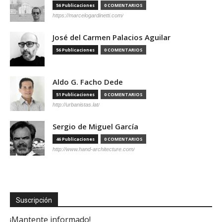
56 Publicaciones
0 COMENTARIOS
https://marcelogardinetti.com/
José del Carmen Palacios Aguilar
56 Publicaciones
0 COMENTARIOS
Aldo G. Facho Dede
51 Publicaciones
0 COMENTARIOS
http://urbanistas.lat/
Sergio de Miguel García
46 Publicaciones
0 COMENTARIOS
http://www.hand-architecture.com/
Suscripción