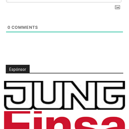
0
COMMENTS
Espónsor