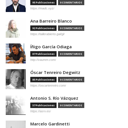
95 Publicaciones
0 COMENTARIOS
https://madc.xyz/
Ana Barreiro Blanco
92 Publicaciones
0 COMENTARIOS
https://tallerabierto.gal/gl/
Íñigo García Odiaga
87 Publicaciones
0 COMENTARIOS
http://vaumm.com/
Óscar Tenreiro Degwitz
85 Publicaciones
0 COMENTARIOS
https://oscartenreiro.com/
Antonio S. Río Vázquez
57 Publicaciones
0 COMENTARIOS
https://asrv.es/
Marcelo Gardinetti