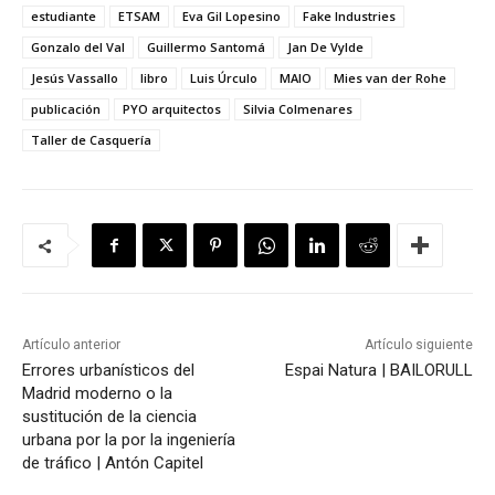
estudiante
ETSAM
Eva Gil Lopesino
Fake Industries
Gonzalo del Val
Guillermo Santomá
Jan De Vylde
Jesús Vassallo
libro
Luis Úrculo
MAIO
Mies van der Rohe
publicación
PYO arquitectos
Silvia Colmenares
Taller de Casquería
Artículo anterior
Artículo siguiente
Errores urbanísticos del
Espai Natura | BAILORULL
Madrid moderno o la
sustitución de la ciencia
urbana por la por la ingeniería
de tráfico | Antón Capitel