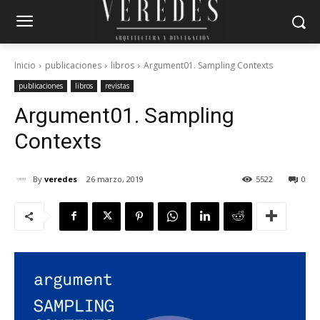
Inicio
publicaciones
libros
Argument01. Sampling Contexts
publicaciones
libros
revistas
Argument01. Sampling
Contexts
By
veredes
26 marzo, 2019
5522
0