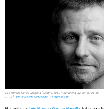
[:]
Luis Moreno García-Mansilla ( Madrid, 1959 —Barcelona, 22 de febrero de
2012) |
Fuente: josemariamedina07.wordpress.com
El arquitecto
Luis Moreno García-Mansilla
había nacido