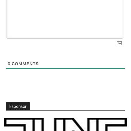
0
COMMENTS
Espónsor