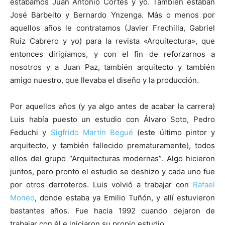
estábamos Juan Antonio Cortés y yo. También estaban
José Barbeito y Bernardo Ynzenga. Más o menos por
aquellos años le contratamos (Javier Frechilla, Gabriel
Ruiz Cabrero y yo) para la revista «Arquitectura», que
entonces dirigíamos, y con el fin de reforzarnos a
nosotros y a Juan Paz, también arquitecto y también
amigo nuestro, que llevaba el diseño y la producción.
Por aquellos años (y ya algo antes de acabar la carrera)
Luis había puesto un estudio con Álvaro Soto, Pedro
Feduchi y
Sigfrido Martín Begué
(este último pintor y
arquitecto, y también fallecido prematuramente), todos
ellos del grupo “Arquitecturas modernas”. Algo hicieron
juntos, pero pronto el estudio se deshizo y cada uno fue
por otros derroteros. Luis volvió a trabajar con
Rafael
Moneo
, donde estaba ya Emilio Tuñón, y allí estuvieron
bastantes años. Fue hacia 1992 cuando dejaron de
trabajar con él e iniciaron su propio estudio.