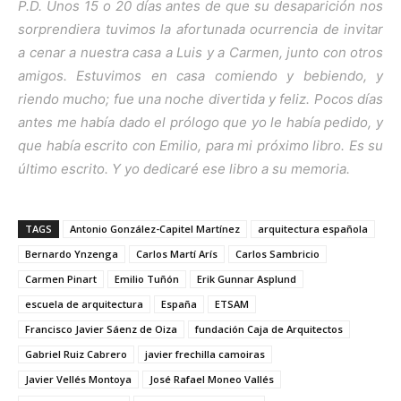
P.D. Unos 15 o 20 días antes de que su desaparición nos
sorprendiera tuvimos la afortunada ocurrencia de invitar
a cenar a nuestra casa a Luis y a Carmen, junto con otros
amigos. Estuvimos en casa comiendo y bebiendo, y
riendo mucho; fue una noche divertida y feliz. Pocos días
antes me había dado el prólogo que yo le había pedido, y
que había escrito con Emilio, para mi próximo libro. Es su
último escrito. Y yo dedicaré ese libro a su memoria.
TAGS
Antonio González-Capitel Martínez
arquitectura española
Bernardo Ynzenga
Carlos Martí Arís
Carlos Sambricio
Carmen Pinart
Emilio Tuñón
Erik Gunnar Asplund
escuela de arquitectura
España
ETSAM
Francisco Javier Sáenz de Oiza
fundación Caja de Arquitectos
Gabriel Ruiz Cabrero
javier frechilla camoiras
Javier Vellés Montoya
José Rafael Moneo Vallés