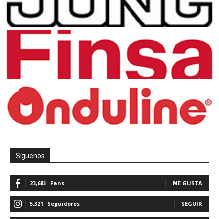
Síguenos
23,683
Fans
ME GUSTA
5,321
Seguidores
SEGUIR