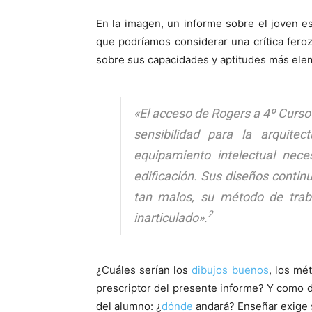
En la imagen, un informe sobre el joven es
que podríamos considerar una crítica fero
sobre sus capacidades y aptitudes más ele
«El acceso de Rogers a 4º Curso 
sensibilidad para la arquite
equipamiento intelectual nece
edificación. Sus diseños contin
tan malos, su método de traba
2
inarticulado»
.
¿Cuáles serían los
dibujos buenos
, los mé
prescriptor del presente informe? Y como dec
del alumno: ¿
dónde
andará? Enseñar exige s