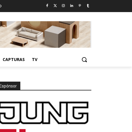
D
CAPTURAS
TV
Espónsor