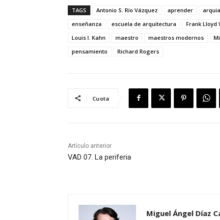
TAGS
Antonio S. Río Vázquez
aprender
arqui
enseñanza
escuela de arquitectura
Frank Lloyd 
Louis I. Kahn
maestro
maestros modernos
Mi
pensamiento
Richard Rogers
Cuota
Artículo anterior
VAD 07. La periferia
Miguel Ángel Díaz 