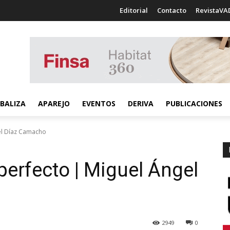
Editorial
Contacto
RevistaVA
BALIZA
APAREJO
EVENTOS
DERIVA
PUBLICACIONES
gel Díaz Camacho
perfecto | Miguel Ángel
2949
0