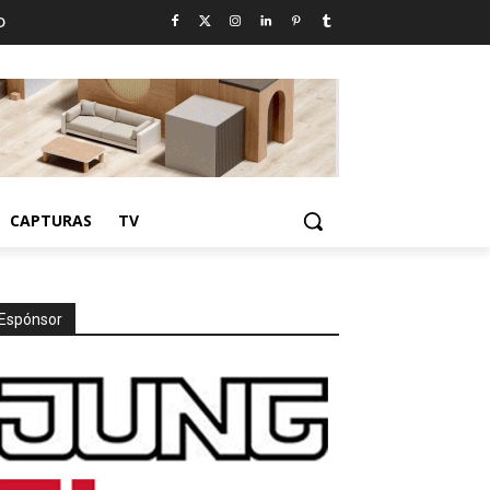
D
CAPTURAS
TV
7
Espónsor