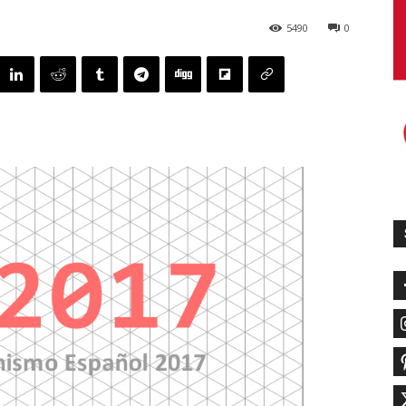
5490
0