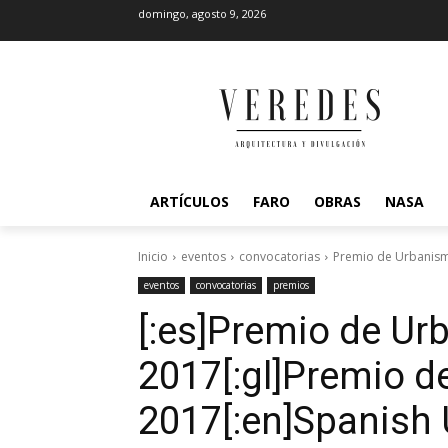
domingo, agosto 9, 2026
ARTÍCULOS
FARO
OBRAS
NASA
Inicio
eventos
convocatorias
Premio de Urbanis
eventos
convocatorias
premios
[:es]Premio de U
2017[:gl]Premio 
2017[:en]Spanish 