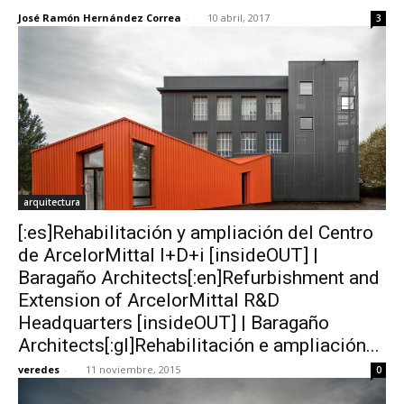
José Ramón Hernández Correa
-
10 abril, 2017
3
arquitectura
[:es]Rehabilitación y ampliación del Centro
de ArcelorMittal I+D+i [insideOUT] |
Baragaño Architects[:en]Refurbishment and
Extension of ArcelorMittal R&D
Headquarters [insideOUT] | Baragaño
Architects[:gl]Rehabilitación e ampliación...
veredes
-
11 noviembre, 2015
0