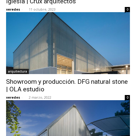
Iglesia | Crux arquitectos
veredes
-
11 octubre, 2023
0
arquitectura
Showroom y producción. DFG natural stone
| OLA estudio
veredes
-
2 marzo, 2022
0