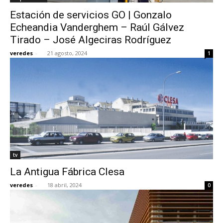
Estación de servicios GO | Gonzalo
Echeandia Vanderghem – Raúl Gálvez
Tirado – José Algeciras Rodríguez
veredes
-
21 agosto, 2024
1
tv
La Antigua Fábrica Clesa
veredes
-
18 abril, 2024
0