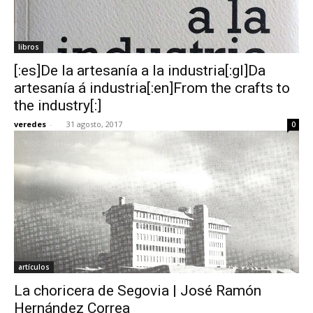
libros
[:es]De la artesanía a la industria[:gl]Da
artesanía á industria[:en]From the crafts to
the industry[:]
veredes
-
31 agosto, 2017
0
artículos
La choricera de Segovia | José Ramón
Hernández Correa