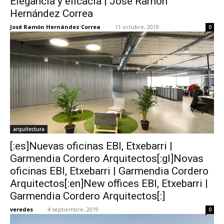
Elegancia y eficacia | José Ramón
Hernández Correa
José Ramón Hernández Correa
-
11 octubre, 2019
0
arquitectura
[:es]Nuevas oficinas EBI, Etxebarri |
Garmendia Cordero Arquitectos[:gl]Novas
oficinas EBI, Etxebarri | Garmendia Cordero
Arquitectos[:en]New offices EBI, Etxebarri |
Garmendia Cordero Arquitectos[:]
veredes
-
4 septiembre, 2019
0