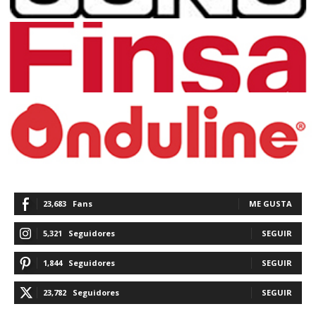
23,683
Fans
ME GUSTA
5,321
Seguidores
SEGUIR
1,844
Seguidores
SEGUIR
23,782
Seguidores
SEGUIR