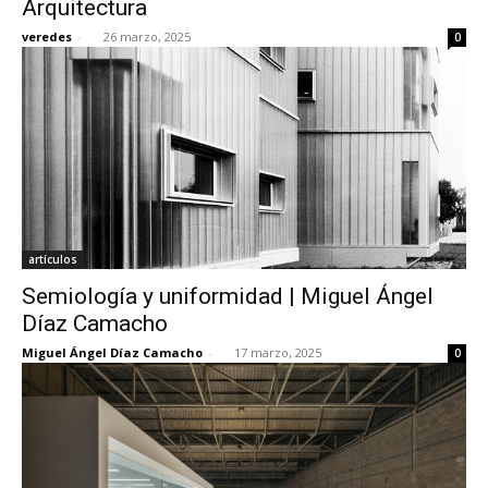
Arquitectura
veredes
-
26 marzo, 2025
0
[:]
artículos
Semiología y uniformidad | Miguel Ángel
Díaz Camacho
Miguel Ángel Díaz Camacho
-
17 marzo, 2025
0