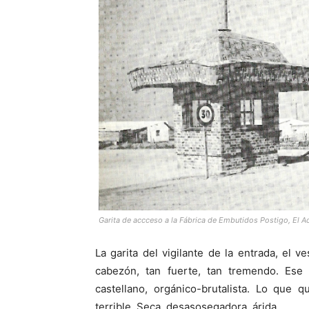
Garita de accceso a la Fábrica de Embutidos Postigo, El 
La garita del vigilante de la entrada, el 
cabezón, tan fuerte, tan tremendo. Ese 
castellano, orgánico-brutalista. Lo que 
terrible. Seca, desasosegadora, árida.