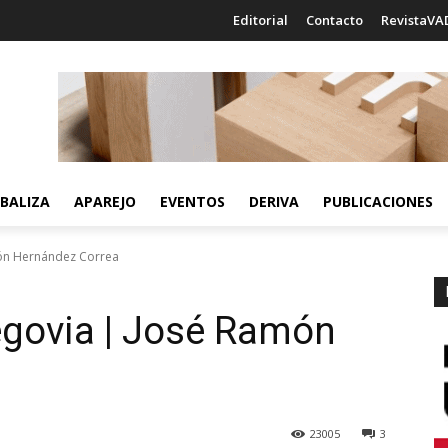
Editorial
Contacto
RevistaVA
BALIZA
APAREJO
EVENTOS
DERIVA
PUBLICACIONES
món Hernández Correa
egovia | José Ramón
23005
3