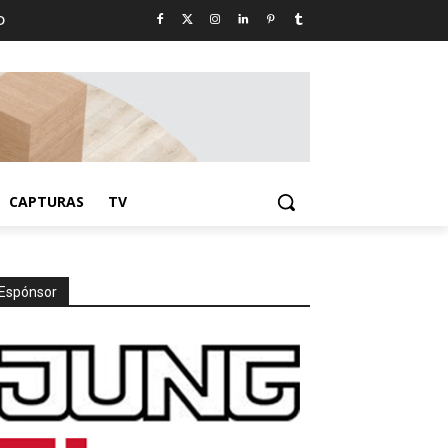
D
CAPTURAS
TV
Espónsor