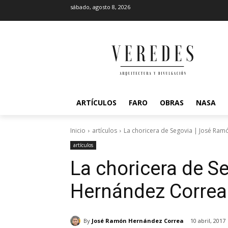
sábado, agosto 8, 2026
ARTÍCULOS
FARO
OBRAS
NASA
Inicio
artículos
La choricera de Segovia | José Ra
artículos
La choricera de S
Hernández Correa
By
José Ramón Hernández Correa
10 abril, 2017