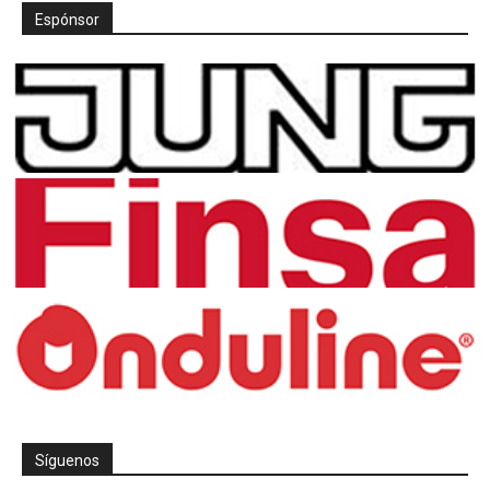
Espónsor
Síguenos