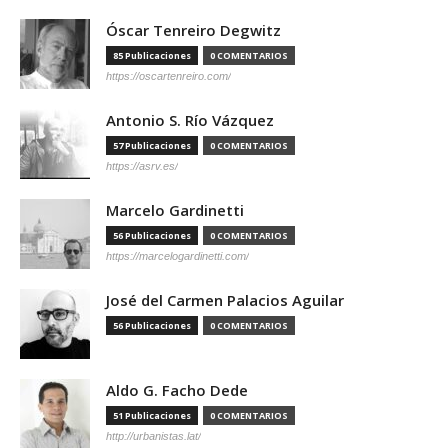
Óscar Tenreiro Degwitz
85 Publicaciones
0 COMENTARIOS
https://oscartenreiro.com/
Antonio S. Río Vázquez
57 Publicaciones
0 COMENTARIOS
https://asrv.es/
Marcelo Gardinetti
56 Publicaciones
0 COMENTARIOS
https://marcelogardinetti.com/
José del Carmen Palacios Aguilar
56 Publicaciones
0 COMENTARIOS
Aldo G. Facho Dede
51 Publicaciones
0 COMENTARIOS
http://urbanistas.lat/