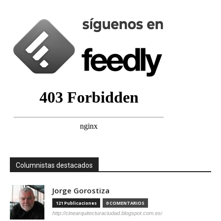
Columnistas destacados
Jorge Gorostiza
121 Publicaciones
0 COMENTARIOS
http://cinearquitecturaciudad.blogspot.com.es/