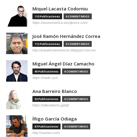
Miquel Lacasta Codorniu
113 Publicaciones
0 COMENTARIOS
https://axonometrica.wordpress.com/
José Ramón Hernández Correa
112 Publicaciones
0 COMENTARIOS
http://arquitectamoslocos.blogspot.com.es/
Miguel Ángel Díaz Camacho
95 Publicaciones
0 COMENTARIOS
https://madc.xyz/
Ana Barreiro Blanco
92 Publicaciones
0 COMENTARIOS
https://tallerabierto.gal/gl/
Íñigo García Odiaga
87 Publicaciones
0 COMENTARIOS
http://vaumm.com/