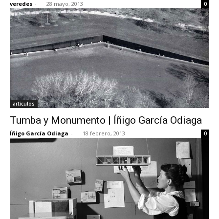
veredes
-
28 mayo, 2013
0
artículos
Tumba y Monumento | Íñigo García Odiaga
Íñigo García Odiaga
-
18 febrero, 2013
0