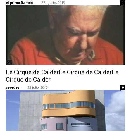
el primo Ramón
-
27 agosto, 2013
1
[:]
tv
Le Cirque de CalderLe Cirque de CalderLe
Cirque de Calder
veredes
-
22 julio, 2013
0