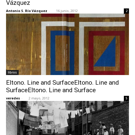
Vázquez
Antonio S. Río Vázquez
-
16 junio, 2012
2
libros
Eltono. Line and SurfaceEltono. Line and
SurfaceEltono. Line and Surface
veredes
-
2 mayo, 2012
5