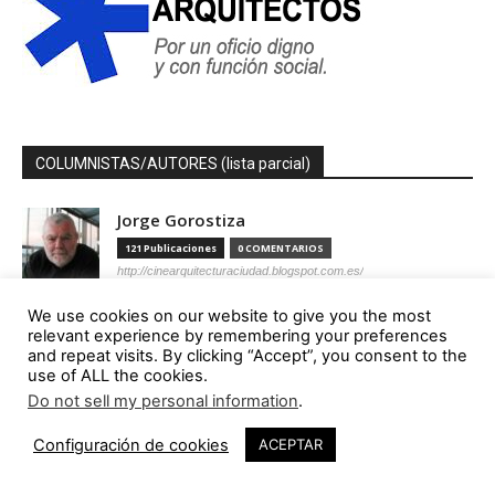
COLUMNISTAS/AUTORES (lista parcial)
Jorge Gorostiza
121 Publicaciones
0 COMENTARIOS
http://cinearquitecturaciudad.blogspot.com.es/
We use cookies on our website to give you the most
Miquel Lacasta Codorniu
relevant experience by remembering your preferences
113 Publicaciones
0 COMENTARIOS
and repeat visits. By clicking “Accept”, you consent to the
https://axonometrica.wordpress.com/
use of ALL the cookies.
Do not sell my personal information
.
José Ramón Hernández Correa
Configuración de cookies
ACEPTAR
112 Publicaciones
0 COMENTARIOS
http://arquitectamoslocos.blogspot.com.es/