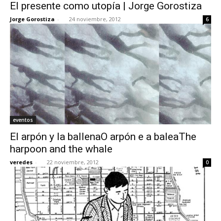
El presente como utopía | Jorge Gorostiza
Jorge Gorostiza
-
24 noviembre, 2012
6
eventos
El arpón y la ballenaO arpón e a baleaThe
harpoon and the whale
veredes
-
22 noviembre, 2012
0