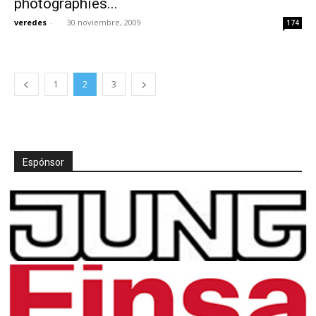
photographies...
veredes
-
30 noviembre, 2009
174
1
2
3
Espónsor