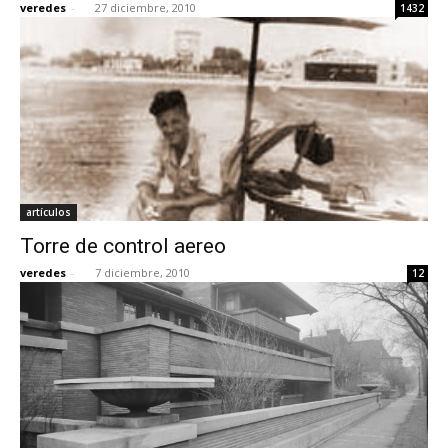
veredes
-
27 diciembre, 2010
1432
artículos
Torre de control aereo
veredes
-
7 diciembre, 2010
12