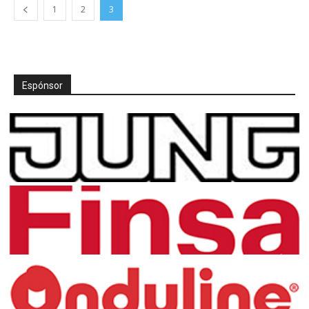
1
2
3
Espónsor