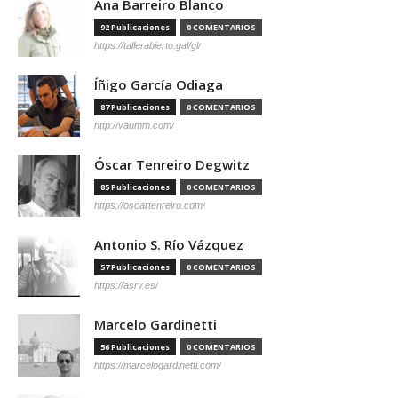
Ana Barreiro Blanco
92 Publicaciones
0 COMENTARIOS
https://tallerabierto.gal/gl/
Íñigo García Odiaga
87 Publicaciones
0 COMENTARIOS
http://vaumm.com/
Óscar Tenreiro Degwitz
85 Publicaciones
0 COMENTARIOS
https://oscartenreiro.com/
Antonio S. Río Vázquez
57 Publicaciones
0 COMENTARIOS
https://asrv.es/
Marcelo Gardinetti
56 Publicaciones
0 COMENTARIOS
https://marcelogardinetti.com/