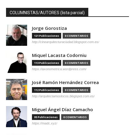
COLUMNISTAS/AUTORES (lista parcial)
Jorge Gorostiza
121 Publicaciones
0 COMENTARIOS
http://cinearquitecturaciudad.blogspot.com.es/
Miquel Lacasta Codorniu
113 Publicaciones
0 COMENTARIOS
https://axonometrica.wordpress.com/
José Ramón Hernández Correa
112 Publicaciones
0 COMENTARIOS
http://arquitectamoslocos.blogspot.com.es/
Miguel Ángel Díaz Camacho
95 Publicaciones
0 COMENTARIOS
https://madc.xyz/