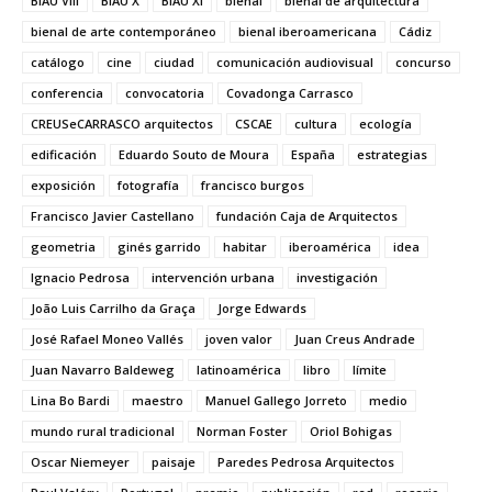
BIAU VIII
BIAU X
BIAU XI
bienal
bienal de arquitectura
bienal de arte contemporáneo
bienal iberoamericana
Cádiz
catálogo
cine
ciudad
comunicación audiovisual
concurso
conferencia
convocatoria
Covadonga Carrasco
CREUSeCARRASCO arquitectos
CSCAE
cultura
ecología
edificación
Eduardo Souto de Moura
España
estrategias
exposición
fotografía
francisco burgos
Francisco Javier Castellano
fundación Caja de Arquitectos
geometria
ginés garrido
habitar
iberoamérica
idea
Ignacio Pedrosa
intervención urbana
investigación
João Luis Carrilho da Graça
Jorge Edwards
José Rafael Moneo Vallés
joven valor
Juan Creus Andrade
Juan Navarro Baldeweg
latinoamérica
libro
límite
Lina Bo Bardi
maestro
Manuel Gallego Jorreto
medio
mundo rural tradicional
Norman Foster
Oriol Bohigas
Oscar Niemeyer
paisaje
Paredes Pedrosa Arquitectos