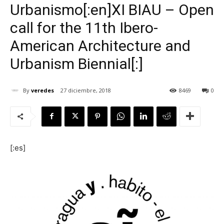
Urbanismo[:en]XI BIAU – Open
call for the 11th Ibero-
American Architecture and
[:]
Urbanism Biennial[:]
By
veredes
27 diciembre, 2018
8469
0
[:es]