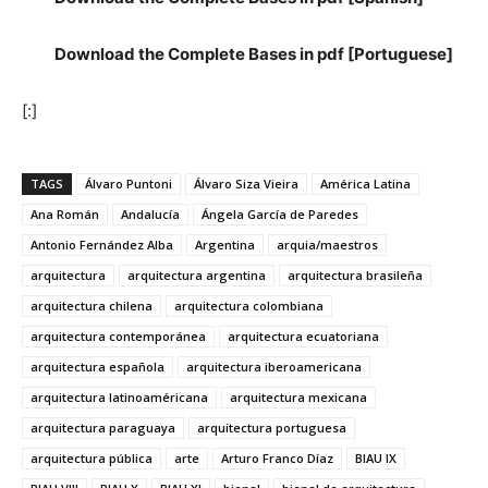
Download the Complete Bases in pdf [Portuguese]
[:]
TAGS
Álvaro Puntoni
Álvaro Siza Vieira
América Latina
Ana Román
Andalucía
Ángela García de Paredes
Antonio Fernández Alba
Argentina
arquia/maestros
arquitectura
arquitectura argentina
arquitectura brasileña
arquitectura chilena
arquitectura colombiana
arquitectura contemporánea
arquitectura ecuatoriana
arquitectura española
arquitectura iberoamericana
arquitectura latinoaméricana
arquitectura mexicana
arquitectura paraguaya
arquitectura portuguesa
arquitectura pública
arte
Arturo Franco Díaz
BIAU IX