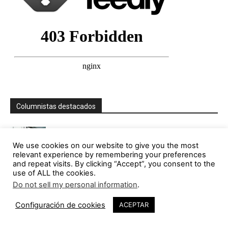
Columnistas destacados
Jorge Gorostiza
We use cookies on our website to give you the most
121 Publicaciones
0 COMENTARIOS
relevant experience by remembering your preferences
http://cinearquitecturaciudad.blogspot.com.es/
and repeat visits. By clicking “Accept”, you consent to the
use of ALL the cookies.
Miquel Lacasta Codorniu
Do not sell my personal information
.
113 Publicaciones
0 COMENTARIOS
https://axonometrica.wordpress.com/
Configuración de cookies
ACEPTAR
José Ramón Hernández Correa