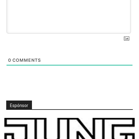
0
COMMENTS
Espónsor