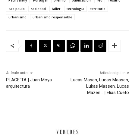
Paul Valéry
Portugal
premio
publicación
red
rosario
sao paulo
sociedad
taller
tecnología
territorio
urbanismo
urbanismo responsable
Artículo anterior
Artículo siguiente
PLACE´TA | Juan Moya
Lucas Masen, Lucas Maasen,
arquitectura
Lukas Massen, Lucas
Mazen… | Elías Cueto