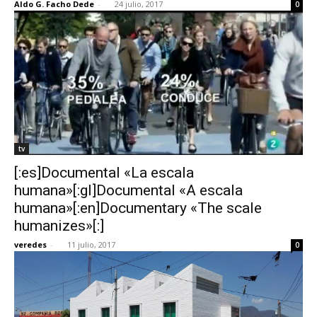
Aldo G. Facho Dede
-
24 julio, 2017
0
tv
[:es]Documental «La escala
humana»[:gl]Documental «A escala
humana»[:en]Documentary «The scale
humanizes»[:]
veredes
-
11 julio, 2017
0