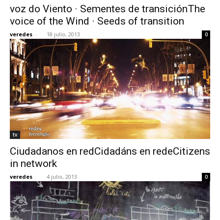
voz do Viento · Sementes de transiciónThe
voice of the Wind · Seeds of transition
veredes
-
18 julio, 2013
0
tv
Ciudadanos en redCidadáns en redeCitizens
in network
veredes
-
4 julio, 2013
0