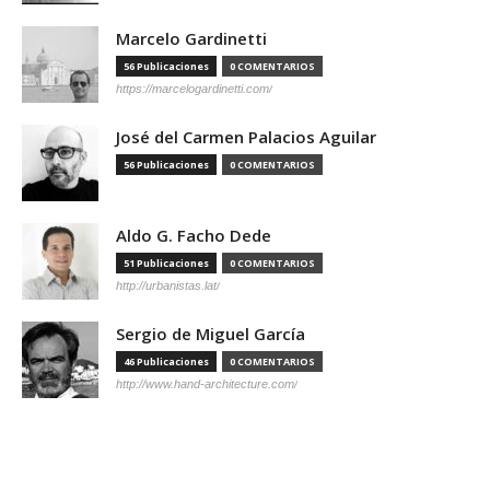
Marcelo Gardinetti
56 Publicaciones
0 COMENTARIOS
https://marcelogardinetti.com/
José del Carmen Palacios Aguilar
56 Publicaciones
0 COMENTARIOS
Aldo G. Facho Dede
51 Publicaciones
0 COMENTARIOS
http://urbanistas.lat/
Sergio de Miguel García
46 Publicaciones
0 COMENTARIOS
http://www.hand-architecture.com/