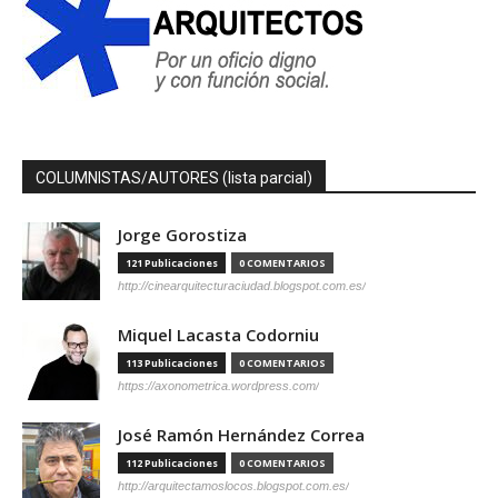
COLUMNISTAS/AUTORES (lista parcial)
Jorge Gorostiza
121 Publicaciones
0 COMENTARIOS
http://cinearquitecturaciudad.blogspot.com.es/
Miquel Lacasta Codorniu
113 Publicaciones
0 COMENTARIOS
https://axonometrica.wordpress.com/
José Ramón Hernández Correa
112 Publicaciones
0 COMENTARIOS
http://arquitectamoslocos.blogspot.com.es/