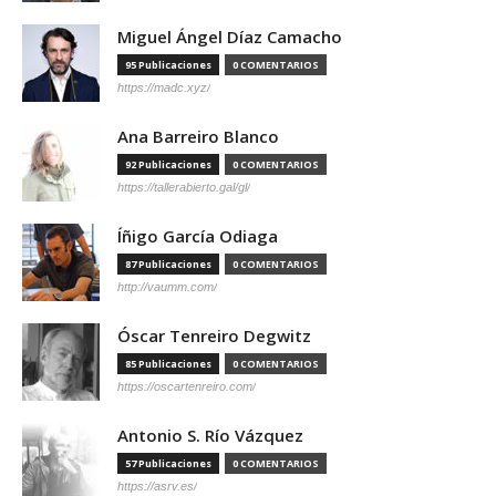
Miguel Ángel Díaz Camacho
95 Publicaciones
0 COMENTARIOS
https://madc.xyz/
Ana Barreiro Blanco
92 Publicaciones
0 COMENTARIOS
https://tallerabierto.gal/gl/
Íñigo García Odiaga
87 Publicaciones
0 COMENTARIOS
http://vaumm.com/
Óscar Tenreiro Degwitz
85 Publicaciones
0 COMENTARIOS
https://oscartenreiro.com/
Antonio S. Río Vázquez
57 Publicaciones
0 COMENTARIOS
https://asrv.es/