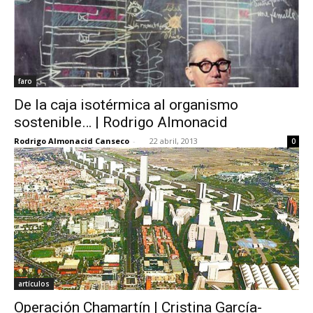
faro
De la caja isotérmica al organismo
sostenible… | Rodrigo Almonacid
Rodrigo Almonacid Canseco
-
22 abril, 2013
0
artículos
Operación Chamartín | Cristina García-