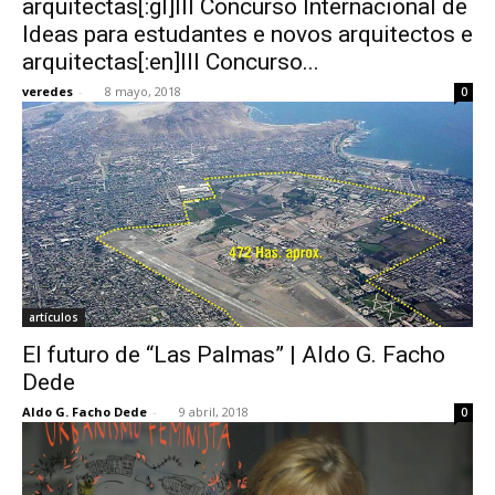
arquitectas[:gl]III Concurso Internacional de
Ideas para estudantes e novos arquitectos e
arquitectas[:en]III Concurso...
veredes
-
8 mayo, 2018
0
artículos
El futuro de “Las Palmas” | Aldo G. Facho
Dede
Aldo G. Facho Dede
-
9 abril, 2018
0