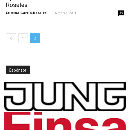
Rosales
Cristina García-Rosales
-
6 marzo, 2011
39
1
2
Espónsor