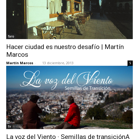
faro
Hacer ciudad es nuestro desafío | Martín
Marcos
Martín Marcos
-
13 diciembre, 2013
5
tv
La voz del Viento · Semillas de transiciónA