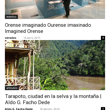
eventos
Orense imaginado Ourense imaxinado
Imagined Orense
veredes
-
16 abril, 2015
0
artículos
Tarapoto, ciudad en la selva y la montaña |
Aldo G. Facho Dede
Aldo G. Facho Dede
-
18 agosto, 2014
1