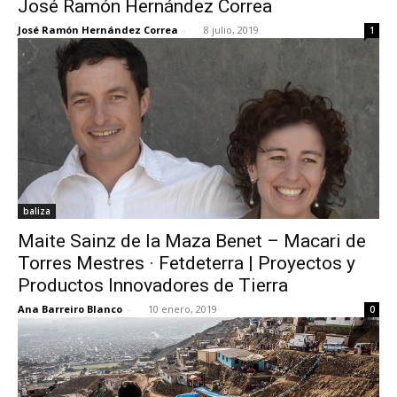
José Ramón Hernández Correa
José Ramón Hernández Correa
-
8 julio, 2019
1
[:]
baliza
Maite Sainz de la Maza Benet – Macari de
Torres Mestres · Fetdeterra | Proyectos y
Productos Innovadores de Tierra
Ana Barreiro Blanco
-
10 enero, 2019
0