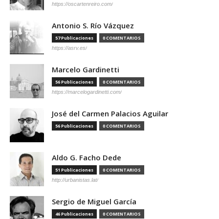
https://oscartenreiro.com/
Antonio S. Río Vázquez
57 Publicaciones
0 COMENTARIOS
https://asrv.es/
Marcelo Gardinetti
56 Publicaciones
0 COMENTARIOS
https://marcelogardinetti.com/
José del Carmen Palacios Aguilar
56 Publicaciones
0 COMENTARIOS
Aldo G. Facho Dede
51 Publicaciones
0 COMENTARIOS
http://urbanistas.lat/
Sergio de Miguel García
46 Publicaciones
0 COMENTARIOS