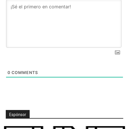
0
COMMENTS
Espónsor