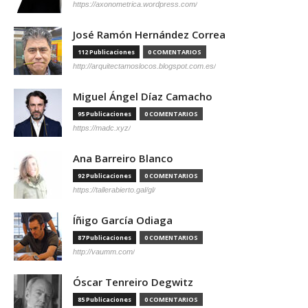
https://axonometrica.wordpress.com/
José Ramón Hernández Correa
112 Publicaciones
0 COMENTARIOS
http://arquitectamoslocos.blogspot.com.es/
Miguel Ángel Díaz Camacho
95 Publicaciones
0 COMENTARIOS
https://madc.xyz/
Ana Barreiro Blanco
92 Publicaciones
0 COMENTARIOS
https://tallerabierto.gal/gl/
Íñigo García Odiaga
87 Publicaciones
0 COMENTARIOS
http://vaumm.com/
Óscar Tenreiro Degwitz
85 Publicaciones
0 COMENTARIOS