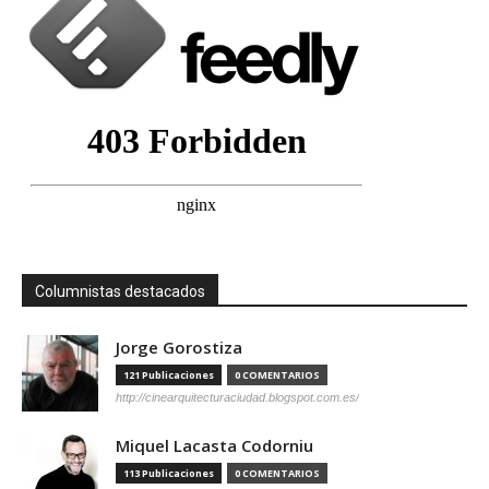
Columnistas destacados
Jorge Gorostiza
121 Publicaciones
0 COMENTARIOS
http://cinearquitecturaciudad.blogspot.com.es/
Miquel Lacasta Codorniu
113 Publicaciones
0 COMENTARIOS