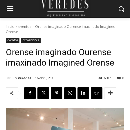
Inicio
eventos
Orense imaginado Ourense imaxinado Imagined
Orense
eventos
exposiciones
Orense imaginado
Ourense
imaxinado
Imagined Orense
By
veredes
16 abril, 2015
6387
0