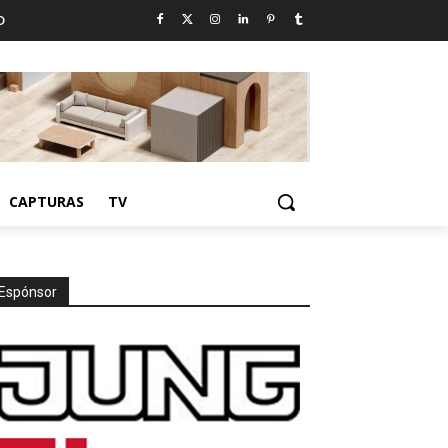
D
CAPTURAS
TV
Espónsor