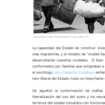
José Matos Mar, invasiones en Lima, años 50
La capacidad del Estado de construir viv
olas migratorias, y el modelo de “ciudad il
desarrollarían nuestras ciudades. Si bie
conformados por familias que emigraban a 
el sociólogo
Julio Calderón Cockburn
señala
neo-liberal del Estado, hubo un importante 
Se agudizó la conformación de mafias 
liberalización del uso del suelo y los me
terrenos del estado coludidos con funcionar