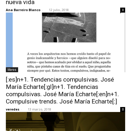
nueva vida
Ana Barreiro Blanco
-
12 julio, 2018
0
libros
[:es]n+1. Tendencias compulsivas. José
María Echarte[:gl]n+1. Tendencias
compulsivas. José María Echarte[:en]n+1.
Compulsive trends. José María Echarte[:]
veredes
-
13 marzo, 2018
0