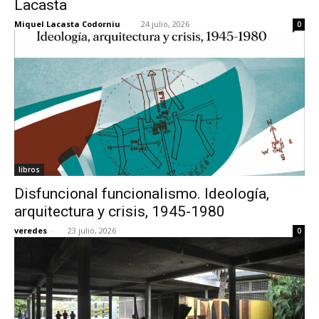
Lacasta
Miquel Lacasta Codorniu
-
24 julio, 2026
0
[:]
libros
Disfuncional funcionalismo. Ideología,
arquitectura y crisis, 1945-1980
veredes
-
23 julio, 2026
0