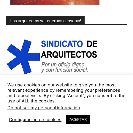
¡Los arquitectos ya tenemos convenio!
We use cookies on our website to give you the most
relevant experience by remembering your preferences
and repeat visits. By clicking “Accept”, you consent to the
COLUMNISTAS/AUTORES (lista parcial)
use of ALL the cookies.
Do not sell my personal information
.
Jorge Gorostiza
121 Publicaciones
0 COMENTARIOS
Configuración de cookies
ACEPTAR
http://cinearquitecturaciudad.blogspot.com.es/