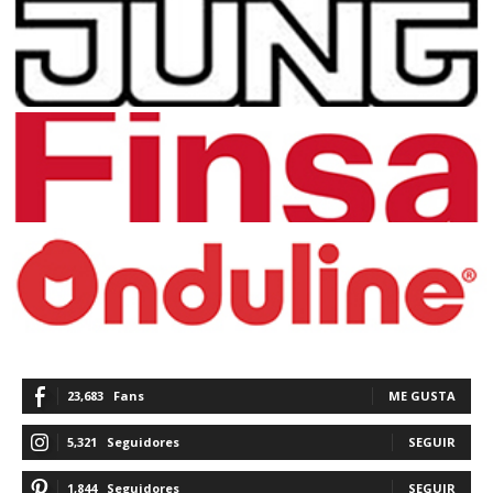
23,683
Fans
ME GUSTA
5,321
Seguidores
SEGUIR
1,844
Seguidores
SEGUIR