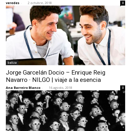
veredes
-
2 octubre, 2018
0
baliza
Jorge Garcelán Docio – Enrique Reig
Navarro · NILGO | viaje a la esencia
Ana Barreiro Blanco
-
16 agosto, 2018
0