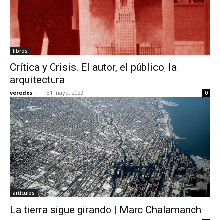
libros
Crítica y Crisis. El autor, el público, la
arquitectura
veredes
-
31 mayo, 2022
0
artículos
La tierra sigue girando | Marc Chalamanch