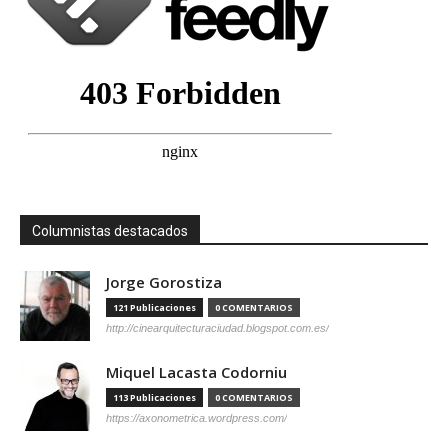
Columnistas destacados
Jorge Gorostiza
121 Publicaciones
0 COMENTARIOS
http://cinearquitecturaciudad.blogspot.com.es/
Miquel Lacasta Codorniu
113 Publicaciones
0 COMENTARIOS
https://axonometrica.wordpress.com/