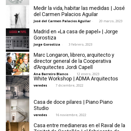
Medir la vida, habitar las medidas | José
del Carmen Palacios Aguilar
José del Carmen Palacios Aguilar
-
20 marzo, 2023
Madrid en «La casa de papel» | Jorge
Gorostiza
Jorge Gorostiza
-
3 febrero, 2023
Marc Longaron, librero, arquitecto y
director general de la Cooperativa
d’Arquitectes Jordi Capell
Ana Barreiro Blanco
-
12 enero, 2023
White Workshop | ADMA Arquitectos
veredes
-
7 diciembre, 2022
Casa de doce pilares | Piano Piano
Studio
veredes
-
16 noviembre, 2022
Casa entre medianeras en el Raval de la