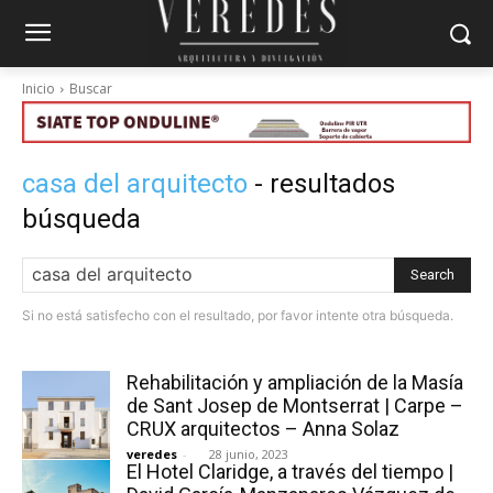
Inicio
Buscar
casa del arquitecto
- resultados
búsqueda
Search
Si no está satisfecho con el resultado, por favor intente otra búsqueda.
Rehabilitación y ampliación de la Masía
de Sant Josep de Montserrat | Carpe –
CRUX arquitectos – Anna Solaz
veredes
-
28 junio, 2023
El Hotel Claridge, a través del tiempo |