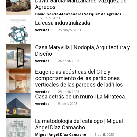
David García-Manzanares Vázquez de
Agredos
David García-Manzanares Vázquez de Agredos
-
5 junio, 2023
La casa industrializada
veredes
-
25 mayo, 2023
[:]
Casa Maryvilla | Nodopía, Arquitectura y
Diseño
veredes
-
26 abril, 2023
Exigencias acústicas del CTE y
comportamiento de las particiones
verticales de las paredes de ladrillos
veredes
-
25 abril, 2023
Casa detrás de un muro | La Mirateca
veredes
-
5 abril, 2023
La metodología del catálogo | Miguel
Ángel Díaz Camacho
Miguel Ángel Díaz Camacho
-
3 abril, 2023