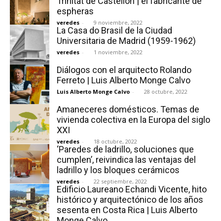
Trinitat de Castellón | el fabricante de
espheras
veredes
-
9 noviembre, 2022
La Casa do Brasil de la Ciudad
Universitaria de Madrid (1959-1962)
veredes
-
1 noviembre, 2022
Diálogos con el arquitecto Rolando
Ferreto | Luis Alberto Monge Calvo
Luis Alberto Monge Calvo
-
28 octubre, 2022
Amaneceres domésticos. Temas de
vivienda colectiva en la Europa del siglo
XXI
veredes
-
18 octubre, 2022
‘Paredes de ladrillo, soluciones que
cumplen’, reivindica las ventajas del
ladrillo y los bloques cerámicos
veredes
-
22 septiembre, 2022
Edificio Laureano Echandi Vicente, hito
histórico y arquitectónico de los años
sesenta en Costa Rica | Luis Alberto
Monge Calvo