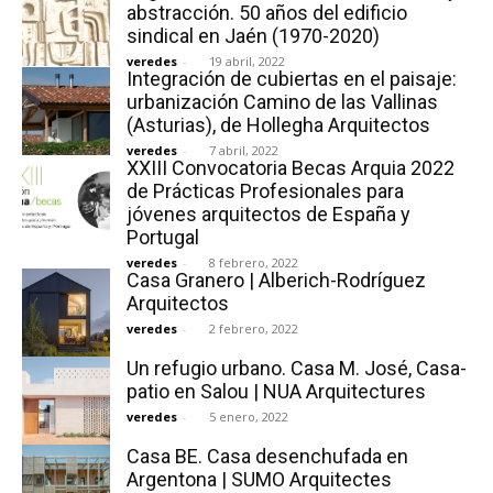
abstracción. 50 años del edificio
sindical en Jaén (1970-2020)
veredes
-
19 abril, 2022
Integración de cubiertas en el paisaje:
urbanización Camino de las Vallinas
(Asturias), de Hollegha Arquitectos
veredes
-
7 abril, 2022
XXIII Convocatoria Becas Arquia 2022
de Prácticas Profesionales para
jóvenes arquitectos de España y
Portugal
veredes
-
8 febrero, 2022
Casa Granero | Alberich-Rodríguez
Arquitectos
veredes
-
2 febrero, 2022
Un refugio urbano. Casa M. José, Casa-
patio en Salou | NUA Arquitectures
veredes
-
5 enero, 2022
Casa BE. Casa desenchufada en
Argentona | SUMO Arquitectes