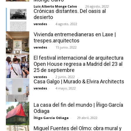
Luis Alberto Monge Calvo
-
26 agosto, 2022
Crónicas distantes. Del oasis al
desierto
veredes
-
4 agosto, 2022
Vivienda entremedianeras en Laxe |
trespes.arquitectos
veredes
-
15 junio, 2022
El festival internacional de arquitectura
Open House regresa a Madrid del 23 al
25 de septiembre
veredes
-
2 junio, 2022
Casa Galgo | Murado & Elvira Architects
veredes
-
4 mayo, 2022
La casa del fin del mundo | Íñigo García
Odiaga
Íñigo García Odiaga
-
29 abril, 2022
Miguel Fuentes del Olmo: obra mural y