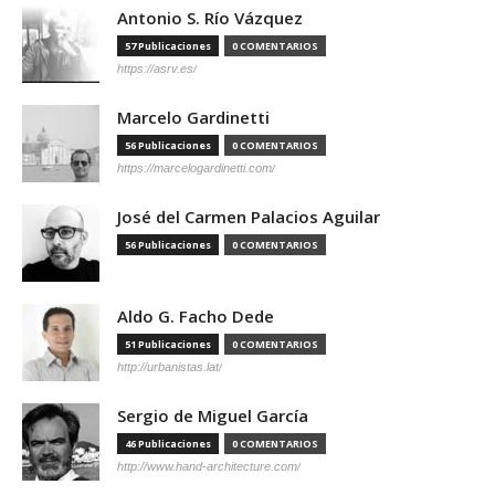
Antonio S. Río Vázquez
57 Publicaciones
0 COMENTARIOS
https://asrv.es/
Marcelo Gardinetti
56 Publicaciones
0 COMENTARIOS
https://marcelogardinetti.com/
José del Carmen Palacios Aguilar
56 Publicaciones
0 COMENTARIOS
Aldo G. Facho Dede
51 Publicaciones
0 COMENTARIOS
http://urbanistas.lat/
Sergio de Miguel García
46 Publicaciones
0 COMENTARIOS
http://www.hand-architecture.com/