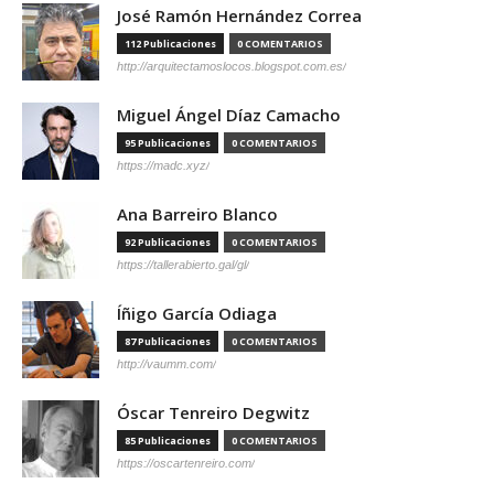
José Ramón Hernández Correa
112 Publicaciones
0 COMENTARIOS
http://arquitectamoslocos.blogspot.com.es/
Miguel Ángel Díaz Camacho
95 Publicaciones
0 COMENTARIOS
https://madc.xyz/
Ana Barreiro Blanco
92 Publicaciones
0 COMENTARIOS
https://tallerabierto.gal/gl/
Íñigo García Odiaga
87 Publicaciones
0 COMENTARIOS
http://vaumm.com/
Óscar Tenreiro Degwitz
85 Publicaciones
0 COMENTARIOS
https://oscartenreiro.com/