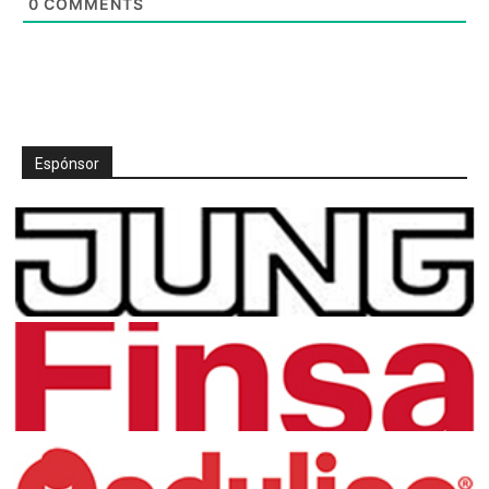
0
COMMENTS
Espónsor