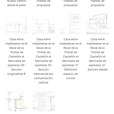
Alzado interior
Plantas de
Plantas de
Plantas de
desde el patio
propuesta
propuesta
propuesta
Casa entre
Casa entre
Casa entre
Casa entre
medianeras en el
medianeras en el
medianeras en el
medianeras en el
Raval de la
Raval de la
Raval de la
Raval de la
Trinitat de
Trinitat de
Trinitat de
Trinitat de
Castellón el
Castellón el
Castellón el
Castellón el
fabricante de
fabricante de
fabricante de
fabricante de
espheras 09-
espheras 10-
espheras 11-
espheras 12-
Sección
Sección
Definición
Sección detalle
longitudinal B
transversal por
espacio de
comunicación
cocina
vertical