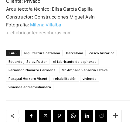
Cliente: Privado
Arquitecto/a técnico: Elisa García Capilla
Constructor: Construcciones Miguel Asín
Fotografía:
Milena Villalba
+ elfabricantedeespheras.com
TAGS
arquitectura catalana
Barcelona
casco histórico
Eduardo J. Solaz Fuster
el fabricante de espheras
Fernando Navarro Carmona
Mª Amparo Sebastiá Esteve
Pasqual Herrero Vicent
rehabilitación
vivienda
vivienda entremedianera