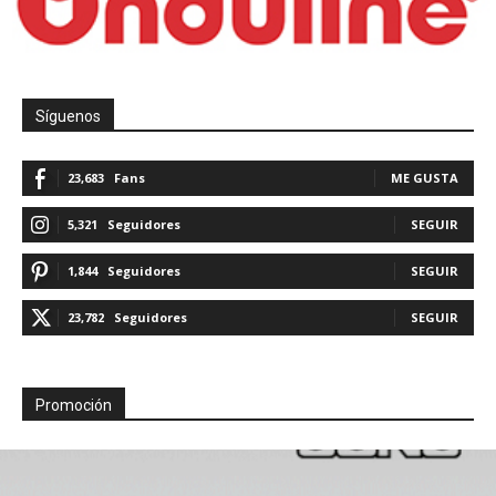
Síguenos
23,683
Fans
ME GUSTA
5,321
Seguidores
SEGUIR
1,844
Seguidores
SEGUIR
23,782
Seguidores
SEGUIR
Promoción