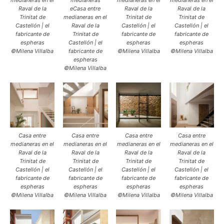
medianeras en el
medianeras
medianeras en el
medianeras en el
Raval de la
eCasa entre
Raval de la
Raval de la
Trinitat de
medianeras en el
Trinitat de
Trinitat de
Castellón | el
Raval de la
Castellón | el
Castellón | el
fabricante de
Trinitat de
fabricante de
fabricante de
espheras
Castellón | el
espheras
espheras
©Milena Villalba
fabricante de
©Milena Villalba
©Milena Villalba
espheras
©Milena Villalba
Casa entre
Casa entre
Casa entre
Casa entre
medianeras en el
medianeras en el
medianeras en el
medianeras en el
Raval de la
Raval de la
Raval de la
Raval de la
Trinitat de
Trinitat de
Trinitat de
Trinitat de
Castellón | el
Castellón | el
Castellón | el
Castellón | el
fabricante de
fabricante de
fabricante de
fabricante de
espheras
espheras
espheras
espheras
©Milena Villalba
©Milena Villalba
©Milena Villalba
©Milena Villalba