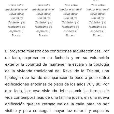
Casa entre
Casa entre
Casa entre
Casa entre
medianeras en el
medianeras en el
medianeras en el
medianeras en el
Raval de la
Raval de la
Raval de la
Raval de la
Trinitat de
Trinitat de
Trinitat de
Trinitat de
Castellón | el
Castellón | el
Castellón | el
Castellón | el
fabricante de
fabricante de
fabricante de
fabricante de
espheras |
espheras |
espheras |
espheras |
Boceto
Boceto
Boceto
Boceto
El proyecto muestra dos condiciones arquitectónicas. Por
un lado, expresa en su fachada y en su volumetría
exterior la voluntad de mantener la escala y la tipología
de la vivienda tradicional del Raval de la Trinitat, una
tipología que ha ido desapareciendo poco a poco entre
edificaciones anodinas de pisos de los años 70 y 80. Por
otro lado, la nueva vivienda debe asumir las formas de
vida contemporáneas de una familia joven, en una nueva
edificación que se retranquea de la calle para no ser
visible y para conseguir mayor luz natural y espacios