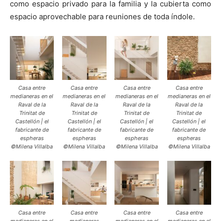
como espacio privado para la familia y la cubierta como
espacio aprovechable para reuniones de toda índole.
Casa entre
Casa entre
Casa entre
Casa entre
medianeras en el
medianeras en el
medianeras en el
medianeras en el
Raval de la
Raval de la
Raval de la
Raval de la
Trinitat de
Trinitat de
Trinitat de
Trinitat de
Castellón | el
Castellón | el
Castellón | el
Castellón | el
fabricante de
fabricante de
fabricante de
fabricante de
espheras
espheras
espheras
espheras
©Milena Villalba
©Milena Villalba
©Milena Villalba
©Milena Villalba
Casa entre
Casa entre
Casa entre
Casa entre