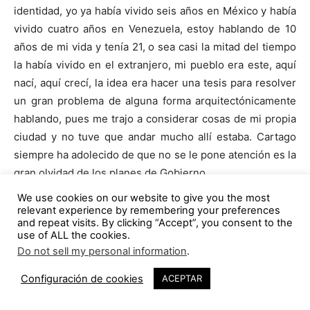
identidad, yo ya había vivido seis años en México y había
vivido cuatro años en Venezuela, estoy hablando de 10
años de mi vida y tenía 21, o sea casi la mitad del tiempo
la había vivido en el extranjero, mi pueblo era este, aquí
nací, aquí crecí, la idea era hacer una tesis para resolver
un gran problema de alguna forma arquitectónicamente
hablando, pues me trajo a considerar cosas de mi propia
ciudad y no tuve que andar mucho allí estaba. Cartago
siempre ha adolecido de que no se le pone atención es la
gran olvidad de los planes de Gobierno.
We use cookies on our website to give you the most
El diseño del Santuario Nacional de la Basílica de los
relevant experience by remembering your preferences
and repeat visits. By clicking “Accept”, you consent to the
Ángeles es una aplicación de otra doble curvatura que es
use of ALL the cookies.
el Hiperboloide de revolución, con eso fue con lo que me
Do not sell my personal information
.
gradué de la universidad y esa fue lógicamente la
Configuración de cookies
ACEPTAR
estructura del diseño que se presentó en 1964 en
México. Se contemplaba más que sólo el edificio en sí,