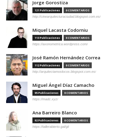
Jorge Gorostiza
121 Publicaciones
0 COMENTARIOS
http://cinearquitecturaciudad.blogspot.com.es/
Miquel Lacasta Codorniu
113 Publicaciones
0 COMENTARIOS
https://axonometrica.wordpress.com/
José Ramón Hernández Correa
112 Publicaciones
0 COMENTARIOS
http://arquitectamoslocos.blogspot.com.es/
Miguel Ángel Díaz Camacho
95 Publicaciones
0 COMENTARIOS
https://madc.xyz/
Ana Barreiro Blanco
92 Publicaciones
0 COMENTARIOS
https://tallerabierto.gal/gl/