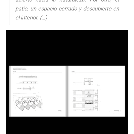
patio, un espacio cerrado y descubierto en
el interior. (…)