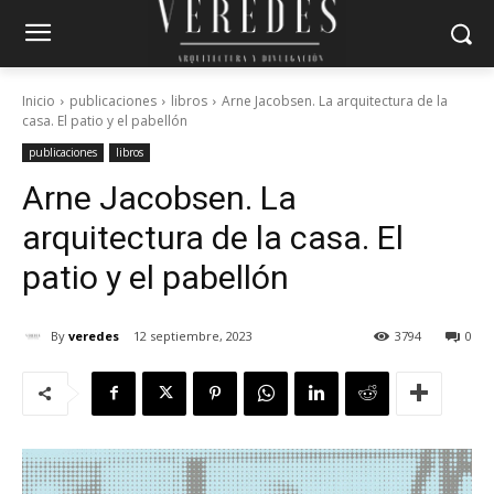
Inicio
publicaciones
libros
Arne Jacobsen. La arquitectura de la
casa. El patio y el pabellón
publicaciones
libros
Arne Jacobsen. La
arquitectura de la casa. El
patio y el pabellón
By
veredes
12 septiembre, 2023
3794
0