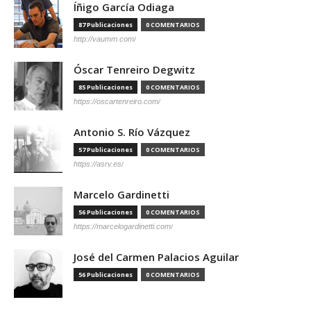
Íñigo García Odiaga
87 Publicaciones
0 COMENTARIOS
http://vaumm.com/
Óscar Tenreiro Degwitz
85 Publicaciones
0 COMENTARIOS
https://oscartenreiro.com/
Antonio S. Río Vázquez
57 Publicaciones
0 COMENTARIOS
https://asrv.es/
Marcelo Gardinetti
56 Publicaciones
0 COMENTARIOS
https://marcelogardinetti.com/
José del Carmen Palacios Aguilar
56 Publicaciones
0 COMENTARIOS