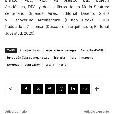
Blanco, VLC, PpA, Palimpsesto, Bac Boletín
Académico, DPA; y de los libros Josep Maria Sostres:
centenario (Buenos Aires: Editorial Diseño, 2015)
y Discovering Architecture (Button Books, 2019)
traducido a 7 idiomas (Descubre la arquitectura, Editorial
Juventud, 2020).
TAGS
Arne Jacobsen
arquitectura noruega
Berta Bardí-Milà
fundación Caja de Arquitectos
historia
libro
maestro
Noruega
publicación
teoría
tesis
Artículo anterior
Artículo siguiente