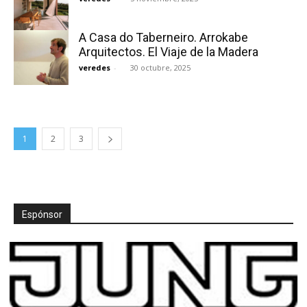
A Casa do Taberneiro. Arrokabe
Arquitectos. El Viaje de la Madera
veredes
-
30 octubre, 2025
1
2
3
Espónsor