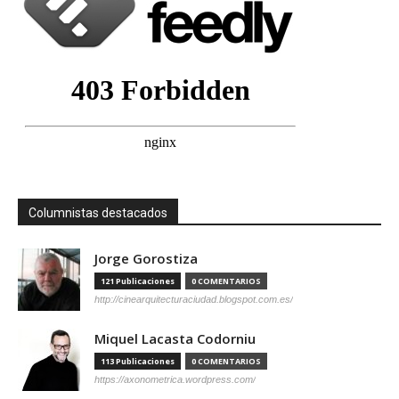
Columnistas destacados
Jorge Gorostiza
121 Publicaciones
0 COMENTARIOS
http://cinearquitecturaciudad.blogspot.com.es/
Miquel Lacasta Codorniu
113 Publicaciones
0 COMENTARIOS
https://axonometrica.wordpress.com/