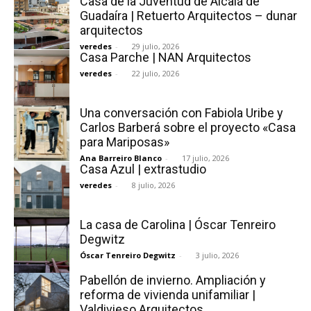
Casa de la Juventud de Alcalá de
Guadaíra | Retuerto Arquitectos – dunar
arquitectos
veredes
-
29 julio, 2026
Casa Parche | NAN Arquitectos
veredes
-
22 julio, 2026
[:]
Una conversación con Fabiola Uribe y
Carlos Barberá sobre el proyecto «Casa
para Mariposas»
Ana Barreiro Blanco
-
17 julio, 2026
Casa Azul | extrastudio
veredes
-
8 julio, 2026
La casa de Carolina | Óscar Tenreiro
Degwitz
Óscar Tenreiro Degwitz
-
3 julio, 2026
Pabellón de invierno. Ampliación y
reforma de vivienda unifamiliar |
Valdivieso Arquitectos