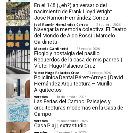
En el 148 (¿eh?) aniversario del
nacimiento de Frank Lloyd Wright |
José Ramón Hernández Correa
José Ramón Hernández Correa
-
2 febrero, 2026
Navegar la memoria colectiva. El Teatro
del Mondo de Aldo Rossi | Marcelo
Gardinetti
Marcelo Gardinetti
-
26 enero, 2026
Elogio y nostalgia del pasillo.
Recuerdos de la casa de mis padres |
Víctor Hugo Palacios Cruz
Víctor Hugo Palacios Cruz
-
23 enero, 2026
Policlínica Dental Pérez-Arroyo | David
Hernández Arquitectura – Murillo
Arquitectos
veredes
-
10 diciembre, 2025
Las Ferias del Campo. Paisajes y
arquitecturas modernas en la Casa de
Campo
veredes
-
25 noviembre, 2025
Casa Plaj | extrastudio
veredes
-
5 noviembre, 2025