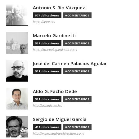
Antonio S. Río Vázquez
57 Publicaciones
0 COMENTARIOS
https://asrv.es/
Marcelo Gardinetti
56 Publicaciones
0 COMENTARIOS
https://marcelogardinetti.com/
José del Carmen Palacios Aguilar
56 Publicaciones
0 COMENTARIOS
Aldo G. Facho Dede
51 Publicaciones
0 COMENTARIOS
http://urbanistas.lat/
Sergio de Miguel García
46 Publicaciones
0 COMENTARIOS
http://www.hand-architecture.com/