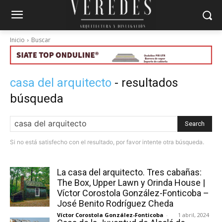
Inicio
Buscar
casa del arquitecto
- resultados
búsqueda
Search
Si no está satisfecho con el resultado, por favor intente otra búsqueda.
La casa del arquitecto. Tres cabañas:
The Box, Upper Lawn y Orinda House |
Víctor Corostola González-Fonticoba –
José Benito Rodríguez Cheda
Víctor Corostola González-Fonticoba
-
1 abril, 2024