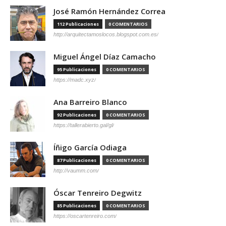
José Ramón Hernández Correa
112 Publicaciones
0 COMENTARIOS
http://arquitectamoslocos.blogspot.com.es/
Miguel Ángel Díaz Camacho
95 Publicaciones
0 COMENTARIOS
https://madc.xyz/
Ana Barreiro Blanco
92 Publicaciones
0 COMENTARIOS
https://tallerabierto.gal/gl/
Íñigo García Odiaga
87 Publicaciones
0 COMENTARIOS
http://vaumm.com/
Óscar Tenreiro Degwitz
85 Publicaciones
0 COMENTARIOS
https://oscartenreiro.com/