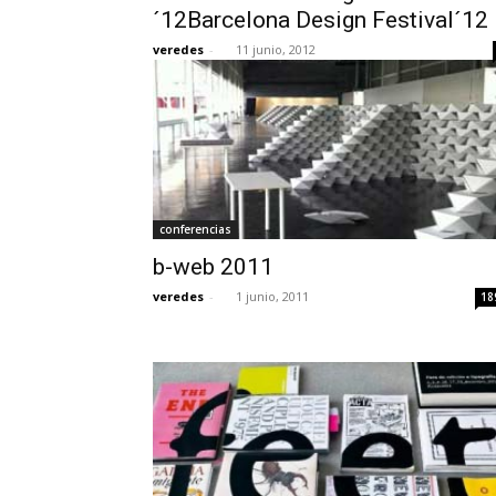
´12Barcelona Design Festival´12
veredes
-
11 junio, 2012
conferencias
b-web 2011
veredes
-
1 junio, 2011
18