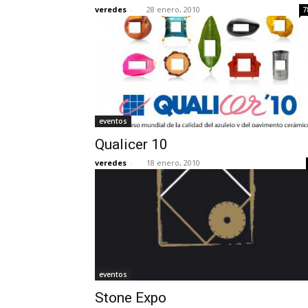
veredes
-
28 enero, 2010
7
eventos
Qualicer 10
veredes
-
18 enero, 2010
eventos
Stone Expo