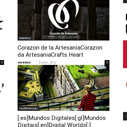
eventos
Corazon de la ArtesaniaCorazon
da ArtesaniaCrafts Heart
veredes
-
6 julio, 2012
0
0
conferencias
[:es]Mundos Digitales[:gl]Mundos
Dixitais[:en]Digital Worlds[:]