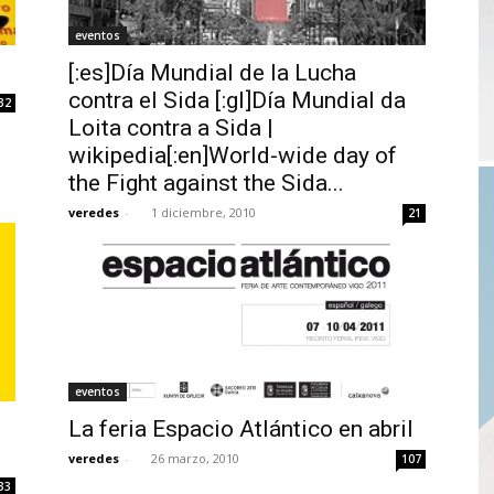
eventos
[:es]Día Mundial de la Lucha
contra el Sida [:gl]Día Mundial da
32
Loita contra a Sida |
wikipedia[:en]World-wide day of
the Fight against the Sida...
veredes
-
1 diciembre, 2010
21
eventos
La feria Espacio Atlántico en abril
veredes
-
26 marzo, 2010
107
33