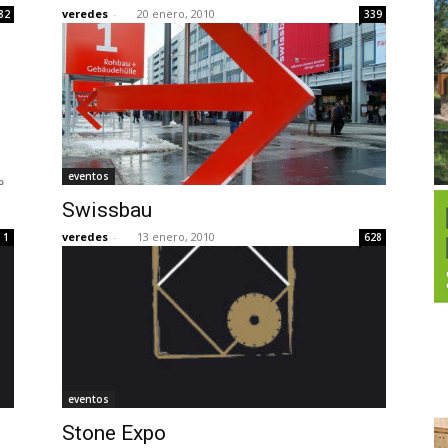
veredes
-
20 enero, 2010
82
339
eventos
Swissbau
veredes
-
13 enero, 2010
1
628
eventos
Stone Expo