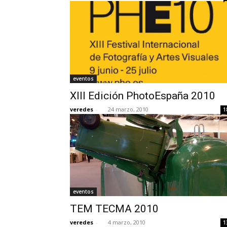
eventos
XIII Edición PhotoEspaña 2010
veredes
-
24 marzo, 2010
1
eventos
TEM TECMA 2010
veredes
-
4 marzo, 2010
1