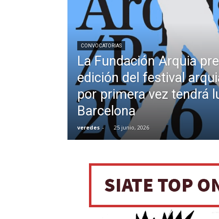
CONVOCATORIAS
La Fundación Arquia pre
edición del festival arq
por primera vez tendrá l
Barcelona
veredes
-
25 junio, 2026