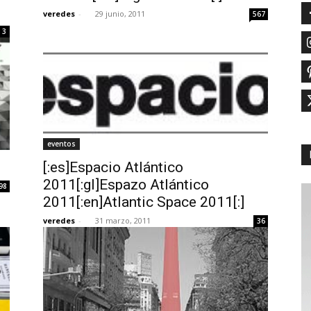
veredes
-
29 junio, 2011
567
3
eventos
[:es]Espacio Atlántico
2011[:gl]Espazo Atlántico
98
2011[:en]Atlantic Space 2011[:]
veredes
-
31 marzo, 2011
36