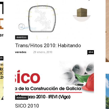
eventos
Trans/Hitos 2010: Habitando
veredes
-
29 enero, 2010
656
29
eventos
SICO 2010