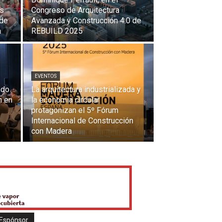
es
Congreso de Arquitectura
 de
Avanzada y Construcción 4.0 de
a
REBUILD 2025
EVENTOS
ndo
La arquitectura industrializada y
n en
la economía circular
protagonizan el 5º Fórum
Internacional de Construcción
con Madera
Espónsor