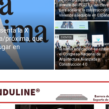
avance del PERTE y las clav
para acelerar la construcción
vivienda asequible en Españ
senta la X
uia/próxima, que
EVENTOS
Las voces que están definie
ugar en
la nueva edificación se citará
el Congreso Nacional de
Arquitectura Avanzada y
Construcción 4.0