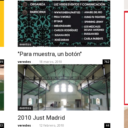
eventos
"Para muestra, un botón"
veredes
-
18 marzo, 2010
89
762
eventos
2010 Just Madrid
veredes
-
12 febrero, 2010
33
44