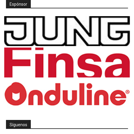
Espónsor
Síguenos