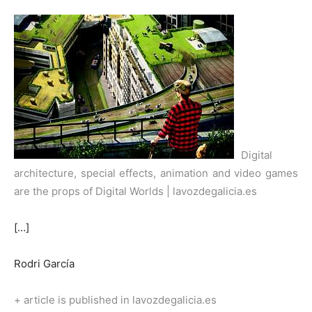
Digital
architecture, special effects, animation and video games
are the props of Digital Worlds | lavozdegalicia.es
[…]
Rodri García
+ article is published in lavozdegalicia.es