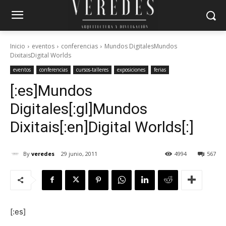
Inicio
eventos
conferencias
Mundos DigitalesMundos
DixitaisDigital Worlds
eventos
conferencias
cursos-talleres
exposiciones
ferias
[:es]Mundos
Digitales[:gl]Mundos
Dixitais[:en]Digital Worlds[:]
By
veredes
29 junio, 2011
4994
567
[:es]