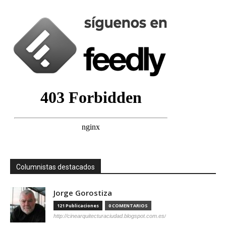
Columnistas destacados
Jorge Gorostiza
121 Publicaciones
0 COMENTARIOS
http://cinearquitecturaciudad.blogspot.com.es/