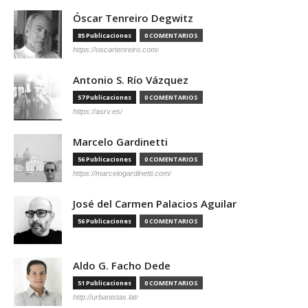
Óscar Tenreiro Degwitz
85 Publicaciones
0 COMENTARIOS
https://oscartenreiro.com/
Antonio S. Río Vázquez
57 Publicaciones
0 COMENTARIOS
https://asrv.es/
Marcelo Gardinetti
56 Publicaciones
0 COMENTARIOS
https://marcelogardinetti.com/
José del Carmen Palacios Aguilar
56 Publicaciones
0 COMENTARIOS
Aldo G. Facho Dede
51 Publicaciones
0 COMENTARIOS
http://urbanistas.lat/