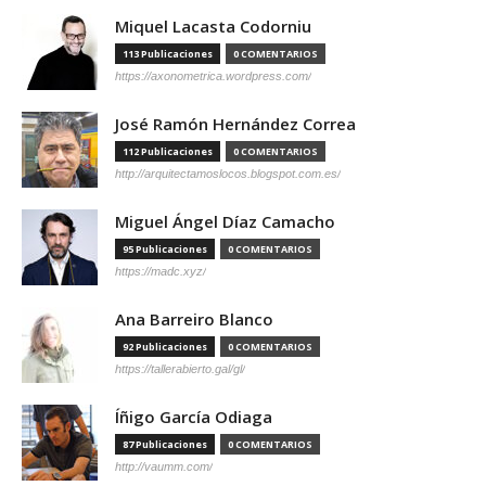
Miquel Lacasta Codorniu
113 Publicaciones
0 COMENTARIOS
https://axonometrica.wordpress.com/
José Ramón Hernández Correa
112 Publicaciones
0 COMENTARIOS
http://arquitectamoslocos.blogspot.com.es/
Miguel Ángel Díaz Camacho
95 Publicaciones
0 COMENTARIOS
https://madc.xyz/
Ana Barreiro Blanco
92 Publicaciones
0 COMENTARIOS
https://tallerabierto.gal/gl/
Íñigo García Odiaga
87 Publicaciones
0 COMENTARIOS
http://vaumm.com/