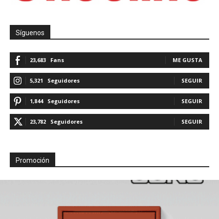
Síguenos
23,683
Fans
ME GUSTA
5,321
Seguidores
SEGUIR
1,844
Seguidores
SEGUIR
23,782
Seguidores
SEGUIR
Promoción