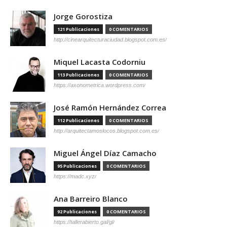
Jorge Gorostiza
121 Publicaciones
0 COMENTARIOS
http://cinearquitecturaciudad.blogspot.com.es/
Miquel Lacasta Codorniu
113 Publicaciones
0 COMENTARIOS
https://axonometrica.wordpress.com/
José Ramón Hernández Correa
112 Publicaciones
0 COMENTARIOS
http://arquitectamoslocos.blogspot.com.es/
Miguel Ángel Díaz Camacho
95 Publicaciones
0 COMENTARIOS
https://madc.xyz/
Ana Barreiro Blanco
92 Publicaciones
0 COMENTARIOS
https://tallerabierto.gal/gl/