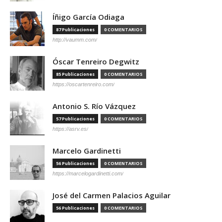
Íñigo García Odiaga
87 Publicaciones
0 COMENTARIOS
http://vaumm.com/
Óscar Tenreiro Degwitz
85 Publicaciones
0 COMENTARIOS
https://oscartenreiro.com/
Antonio S. Río Vázquez
57 Publicaciones
0 COMENTARIOS
https://asrv.es/
Marcelo Gardinetti
56 Publicaciones
0 COMENTARIOS
https://marcelogardinetti.com/
José del Carmen Palacios Aguilar
56 Publicaciones
0 COMENTARIOS