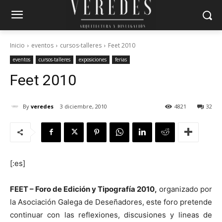
Inicio
eventos
cursos-talleres
Feet 2010
eventos
cursos-talleres
exposiciones
ferias
Feet 2010
By
veredes
3 diciembre, 2010
4821
32
[:es]
FEET – Foro de Edición y Tipografía 2010,
organizado por
la Asociación Galega de Deseñadores, este foro pretende
continuar con las reflexiones, discusiones y lineas de