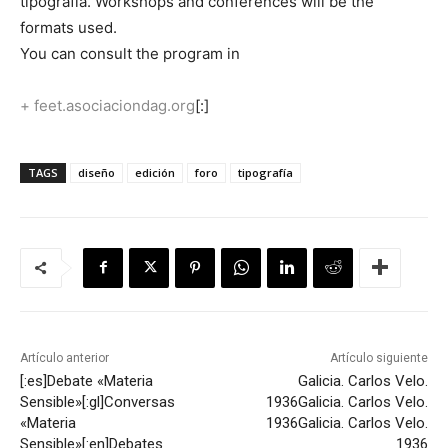
tipografía. Workshops and conferences will be the
formats used.
You can consult the program in
+
feet.asociaciondag.org
[:]
TAGS
diseño
edición
foro
tipografía
Artículo anterior
Artículo siguiente
[:es]Debate «Materia
Galicia. Carlos Velo.
Sensible»[:gl]Conversas
1936
Galicia. Carlos Velo.
«Materia
1936
Galicia. Carlos Velo.
Sensible»[:en]Debates
1936