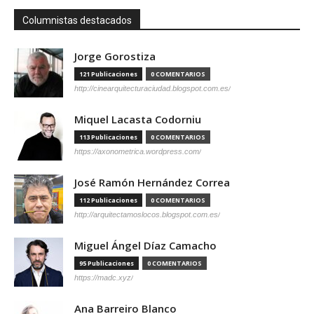
Columnistas destacados
Jorge Gorostiza
121 Publicaciones
0 COMENTARIOS
http://cinearquitecturaciudad.blogspot.com.es/
Miquel Lacasta Codorniu
113 Publicaciones
0 COMENTARIOS
https://axonometrica.wordpress.com/
José Ramón Hernández Correa
112 Publicaciones
0 COMENTARIOS
http://arquitectamoslocos.blogspot.com.es/
Miguel Ángel Díaz Camacho
95 Publicaciones
0 COMENTARIOS
https://madc.xyz/
Ana Barreiro Blanco