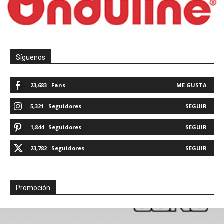
Síguenos
23,683
Fans
ME GUSTA
5,321
Seguidores
SEGUIR
1,844
Seguidores
SEGUIR
23,782
Seguidores
SEGUIR
Promoción