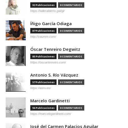
92 Publicaciones
0 COMENTARIOS
https://tallerabierto.gal/gl/
Íñigo García Odiaga
87 Publicaciones
0 COMENTARIOS
http://vaumm.com/
Óscar Tenreiro Degwitz
85 Publicaciones
0 COMENTARIOS
https://oscartenreiro.com/
Antonio S. Río Vázquez
57 Publicaciones
0 COMENTARIOS
https://asrv.es/
Marcelo Gardinetti
56 Publicaciones
0 COMENTARIOS
https://marcelogardinetti.com/
José del Carmen Palacios Aguilar